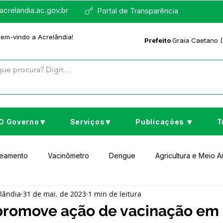
crelandia.ac.gov.br
Portal de Transparência
bem-vindo a Acrelândia!
Prefeito
Graia Caetano (
O Governo🔽
Serviços🔽
Publicações 🔽
T
neamento
Vacinômetro
Dengue
Agricultura e Meio 
elândia
31 de mai. de 2023
1 min de leitura
to Cultura e Lazer
Educação
Assistência Social
No
 promove ação de vacinação em 