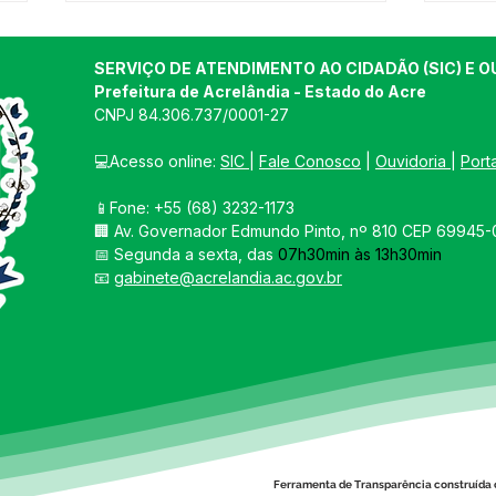
SERVIÇO DE ATENDIMENTO AO CIDADÃO (SIC) E O
Prefeitura de Acrelândia - Estado do Acre
CNPJ 
84.306.737/0001-27
💻Acesso online: 
SIC 
| 
Fale Conosco
 | 
Ouvidoria
| 
Port
📱Fone: +55 
(68) 3232-1173
Mais saúde para
PRE
🏢 
Av. Governador Edmundo Pinto, nº 810 CEP 69945-0
Acrelândia!
ACR
📅 Segunda a sexta, das 
07h30min às 13h30min
EDI
📧 
gabinete@acrelandia.ac.gov.br
"LE
COM
Ferramenta de Transparência construída 