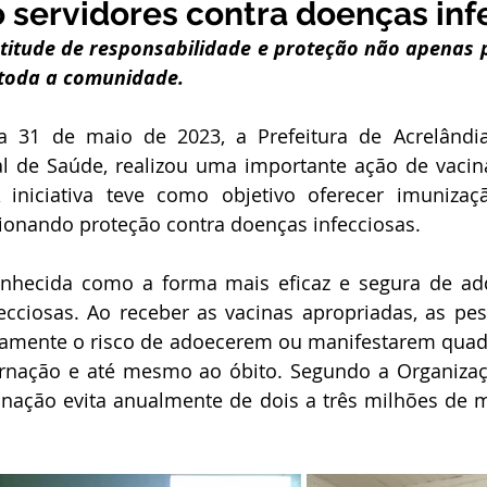
 servidores contra doenças inf
stitucional e Governo
Expoacrelandia
Notas e Comunicad
titude de responsabilidade e proteção não apenas p
toda a comunidade.
 Civil
Convênios e Parcerias
Licitações
Nota de Re
dia 31 de maio de 2023, a Prefeitura de Acrelândi
al de Saúde, realizou uma importante ação de vacin
 iniciativa teve como objetivo oferecer imunizaç
rlamentar
Vigilância Sanitária
Casa Civil
Ordem de 
cionando proteção contra doenças infecciosas.
nhecida como a forma mais eficaz e segura de adqu
sso seletivo
Nota de esclarecimento
ecciosas. Ao receber as vacinas apropriadas, as pe
amente o risco de adoecerem ou manifestarem quadr
ernação e até mesmo ao óbito. Segundo a Organizaç
inação evita anualmente de dois a três milhões de 