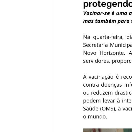
protegendo
Administração e Finanças
In
Vacinar-se é uma a
mas também para 
Datas Comemorativas
Defesa
Na quarta-feira, 
Secretaria Municip
Novo Horizonte. A
Avisos e Convites
Emenda Pa
servidores, propor
A vacinação é reco
Eleições
Esporte
Proce
contra doenças inf
ou reduzem drastic
podem levar à int
Saúde (OMS), a vac
o mundo.