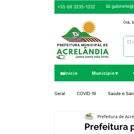
📧
gabinete@a
+55 68 3235-1332
Olá, 
🏡Início
Município🔽
Geral
COVID-19
Saúde e Sa
Prefeitura de Acr
Infraestrutura e Obras
Despor
Prefeitura