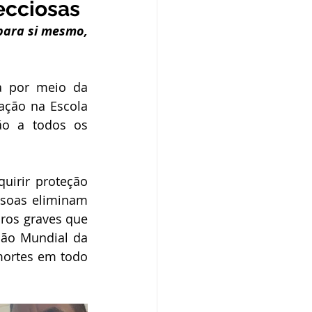
ecciosas
o
Campanhas
ara si mesmo, 
púdio
a por meio da 
ação na Escola 
ão a todos os 
Serviço
Comunicado
irir proteção 
ssoas eliminam 
os graves que 
ão Mundial da 
mortes em todo 