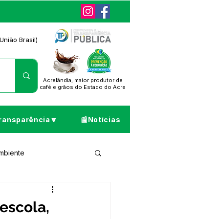
União Brasil)
Acrelândia, maior produtor de
café
e grãos do Estado do Acre
ransparência🔽
📰Notícias
Ambiente
ta de Pesar
escola,