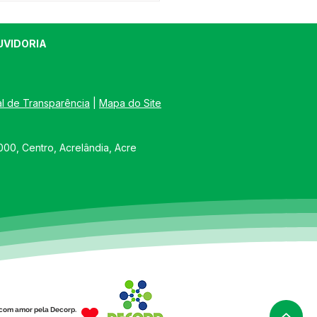
UVIDORIA
al de Transparência
 | 
Mapa do Site
FEITURA DE
00, Centro, Acrelândia, Acre
ELÂNDIA PROMOVE 1ª
ÇÃO DO PROJETO
VANDO SAÚDE" NA
UNIDADE PORTO DIAS
com amor pela Decorp.