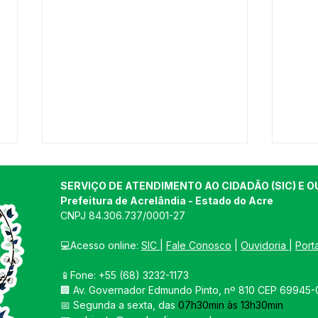
SERVIÇO DE ATENDIMENTO AO CIDADÃO (SIC) E O
Prefeitura de Acrelândia - Estado do Acre
CNPJ 
84.306.737/0001-27
💻Acesso online: 
SIC 
| 
Fale Conosco
 | 
Ouvidoria
| 
Port
📱Fone: +55 
(68) 3232-1173
Prefeitura de Acrelândia
Pref
🏢 
Av. Governador Edmundo Pinto, nº 810 CEP 69945-0
realiza recapeamento
cant
📅 Segunda a sexta, das 
07h30min às 13h30min
asfáltico na Rua Maria
Acre