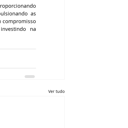
roporcionando 
lsionando as 
eu compromisso 
nvestindo na 
Ver tudo