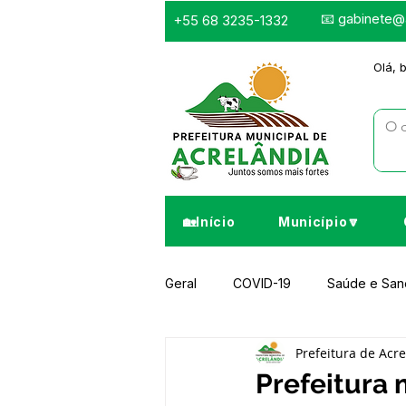
📧
gabinete@a
+55 68 3235-1332
Olá, 
🏡Início
Município🔽
Geral
COVID-19
Saúde e Sa
Prefeitura de Acr
Infraestrutura e Obras
Despor
Prefeitura 