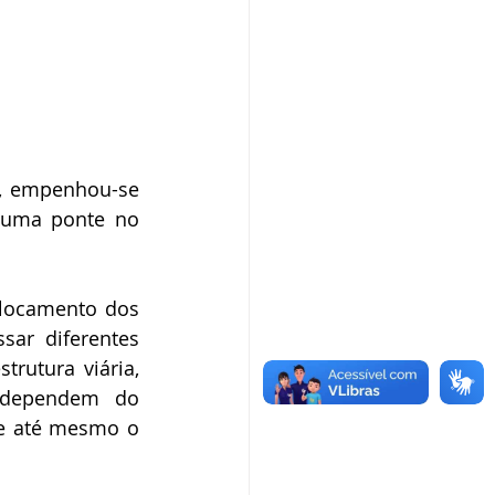
s, empenhou-se 
 uma ponte no 
slocamento dos 
ar diferentes 
rutura viária, 
 dependem do 
 e até mesmo o 