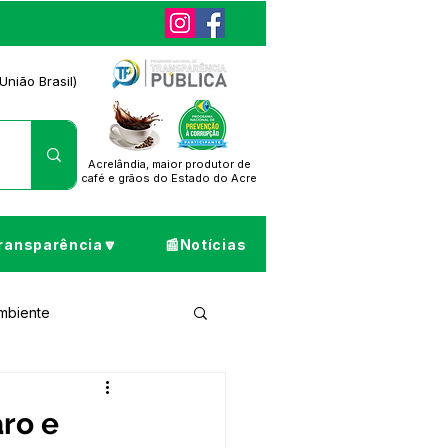
União Brasil)
Acrelândia, maior produtor de
café
e grãos do Estado do Acre
ransparência🔽
📰Notícias
Ambiente
ta de Pesar
aro e