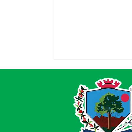
Prefeitura de Acrelândia
intensifica pavimentação
de ruas