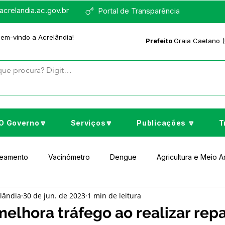
crelandia.ac.gov.br
Portal de Transparência
bem-vindo a Acrelândia!
Prefeito
Graia Caetano (
O Governo🔽
Serviços🔽
Publicações 🔽
T
neamento
Vacinômetro
Dengue
Agricultura e Meio 
elândia
30 de jun. de 2023
1 min de leitura
to Cultura e Lazer
Educação
Assistência Social
No
melhora tráfego ao realizar rep