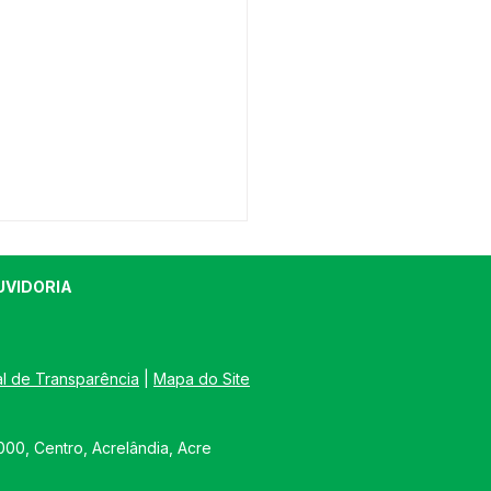
UVIDORIA
al de Transparência
 | 
Mapa do Site
eito Graia vistoria
00, Centro, Acrelândia, Acre
eiros de obras em
lândia e reforça