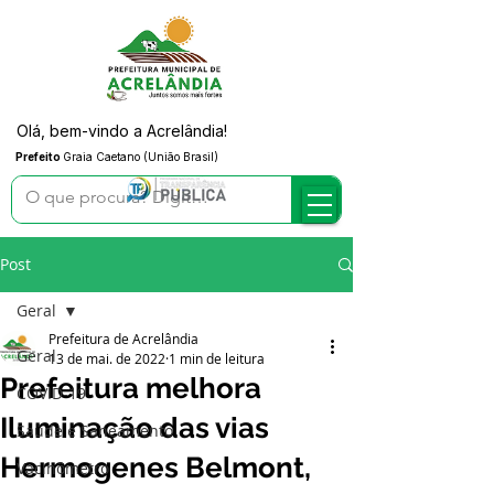
Olá, bem-vindo a Acrelândia!
Prefeito
Graia Caetano (União Brasil)
Post
Geral
Prefeitura de Acrelândia
Geral
13 de mai. de 2022
1 min de leitura
Prefeitura melhora
COVID-19
Iluminação das vias
Saúde e Saneamento
Hermogenes Belmont,
Vacinômetro