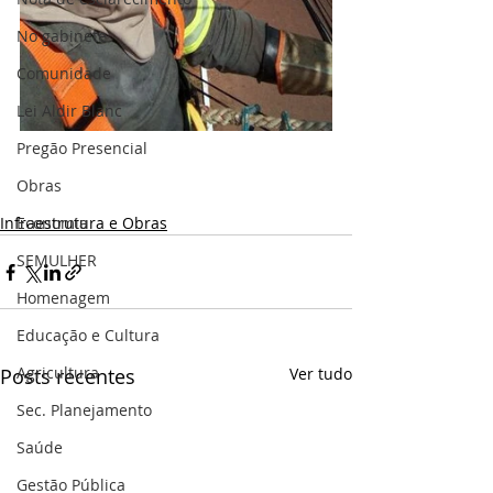
No gabinete
Comunidade
Lei Aldir Blanc
Pregão Presencial
Obras
Infraestrutura e Obras
Economia
SEMULHER
Homenagem
Educação e Cultura
Agricultura
Posts recentes
Ver tudo
Sec. Planejamento
Saúde
Gestão Pública