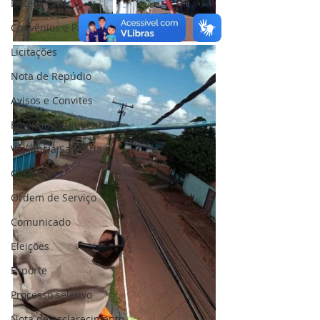
Defesa Civil
Convênios e Parcerias
Licitações
Nota de Repúdio
Avisos e Convites
Emenda Parlamentar
Vigilância Sanitária
Casa Civil
Ordem de Serviço
Comunicado
Eleições
Esporte
Processo seletivo
Nota de esclarecimento