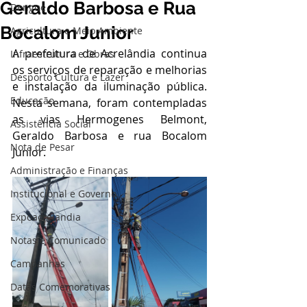
Geraldo Barbosa e Rua
Dengue
Bocalom Junior
Agricultura e Meio Ambiente
A prefeitura de Acrelândia continua 
Infraestrutura e Obras
os serviços de reparação e melhorias 
Desporto Cultura e Lazer
e instalação da iluminação pública. 
Educação
Nesta semana, foram contempladas 
as vias Hermogenes Belmont,  
Assistência Social
Geraldo Barbosa e rua Bocalom 
Nota de Pesar
Junior.
Administração e Finanças
Institucional e Governo
Expoacrelandia
Notas e Comunicado
Campanhas
Datas Comemorativas