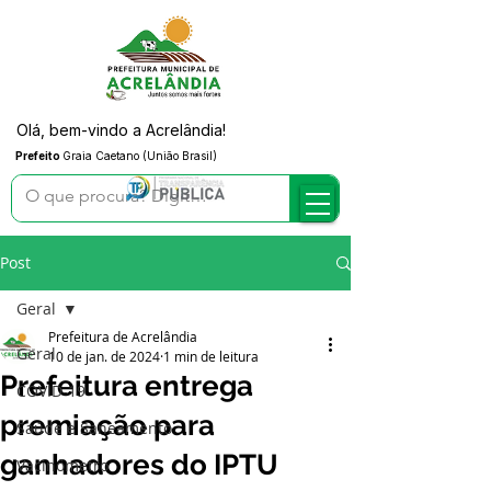
Olá, bem-vindo a Acrelândia!
Prefeito
Graia Caetano (União Brasil)
Post
Geral
Prefeitura de Acrelândia
Geral
10 de jan. de 2024
1 min de leitura
Prefeitura entrega
COVID-19
premiação para
Saúde e Saneamento
ganhadores do IPTU
Vacinômetro