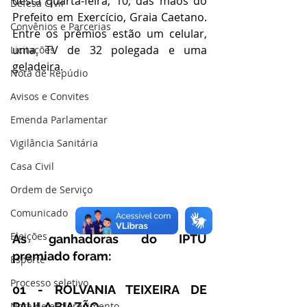
desta quarta-feira, 10, das mãos do 
Defesa Civil
Prefeito em Exercício, Graia Caetano. 
Convênios e Parcerias
Entre os prêmios estão um celular, 
uma TV de 32 polegada e uma 
Licitações
geladeira.
Nota de Repúdio
Avisos e Convites
Emenda Parlamentar
Vigilância Sanitária
Casa Civil
Ordem de Serviço
Comunicado
Eleições
As ganhadoras do IPTU 
premiado foram: 
Esporte
Processo seletivo
01 - ROLVANIA TEIXEIRA DE 
PAULA BIAZÃO
Nota de esclarecimento