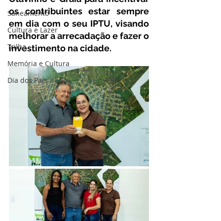
os contribuintes estar sempre 
Saneamento
em dia com o seu IPTU, visando 
Cultura e Lazer
melhorar a arrecadação e fazer o 
Trilha
investimento na cidade.
Memória e Cultura
Dia dos Pais