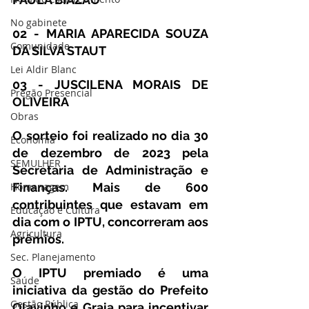
No gabinete
02 - MARIA APARECIDA SOUZA 
Comunidade
DA SILVA STAUT 
Lei Aldir Blanc
03 - JUSCILENA MORAIS DE 
Pregão Presencial
OLIVEIRA 
Obras
O sorteio foi realizado no dia 30 
Economia
de dezembro de 2023 pela 
SEMULHER
Secretaria de Administração e 
Finanças. Mais de 600 
Homenagem
contribuintes que estavam em 
Educação e Cultura
dia com o IPTU, concorreram aos 
Agricultura
prêmios.
Sec. Planejamento
O IPTU premiado é uma 
Saúde
iniciativa da gestão do Prefeito 
Gestão Pública
Olavinho e Graia para incentivar 