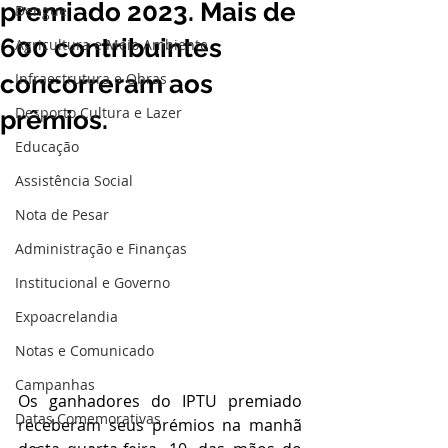
premiado 2023. Mais de
Dengue
600 contribuintes
Agricultura e Meio Ambiente
concorreram aos
Infraestrutura e Obras
Desporto Cultura e Lazer
prêmios.
Educação
Assistência Social
Nota de Pesar
Administração e Finanças
Institucional e Governo
Expoacrelandia
Notas e Comunicado
Campanhas
Os ganhadores do IPTU premiado 
Datas Comemorativas
receberam seus prémios na manhã 