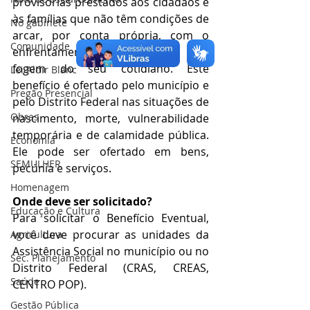
provisórias prestados aos cidadãos e 
às famílias que não têm condições de 
No gabinete
arcar, por conta própria, com o 
Comunidade
enfrentamento de situações que 
fogem do seu cotidiano. Este 
Lei Aldir Blanc
benefício é ofertado pelo município e 
Pregão Presencial
pelo Distrito Federal nas situações de 
Obras
nascimento, morte, vulnerabilidade 
temporária e de calamidade pública. 
Economia
Ele pode ser ofertado em bens, 
SEMULHER
pecúnia e serviços.
Homenagem
Onde deve ser solicitado?
Educação e Cultura
Para solicitar o Benefício Eventual, 
você deve procurar as unidades da 
Agricultura
Assistência Social no município ou no 
Sec. Planejamento
Distrito Federal (CRAS, CREAS, 
Saúde
CENTRO POP).
Gestão Pública