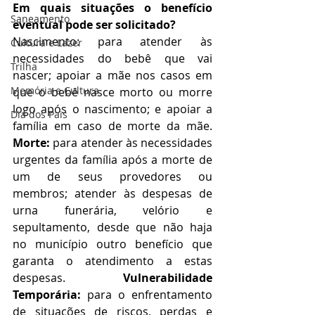
Em quais situações o benefício 
Saneamento
eventual pode ser solicitado?
Nascimento: para atender às 
Cultura e Lazer
necessidades do bebê que vai 
Trilha
nascer; apoiar a mãe nos casos em 
Memória e Cultura
que o bebê nasce morto ou morre 
logo após o nascimento; e apoiar a 
Dia dos Pais
família em caso de morte da mãe. 
Morte: 
para atender às necessidades 
urgentes da família após a morte de 
um de seus provedores ou 
membros; atender às despesas de 
urna funerária, velório e 
sepultamento, desde que não haja 
no município outro benefício que 
garanta o atendimento a estas 
despesas. 
Vulnerabilidade 
Temporária: 
para o enfrentamento 
de situações de riscos, perdas e 