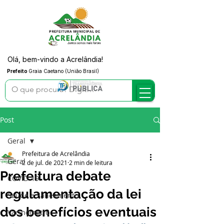
Olá, bem-vindo a Acrelândia!
Prefeito
Graia Caetano (União Brasil)
Post
Geral
Prefeitura de Acrelândia
Geral
2 de jul. de 2021
2 min de leitura
Prefeitura debate
COVID-19
regulamentação da lei
Saúde e Saneamento
dos benefícios eventuais
Vacinômetro