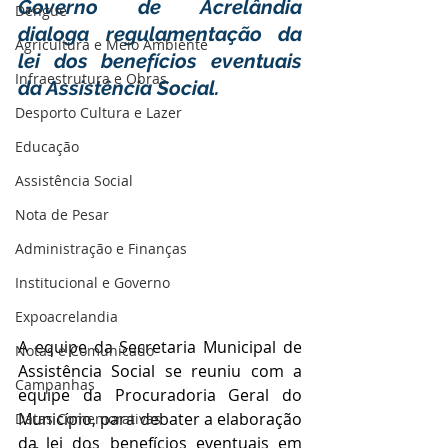
Governo de Acrelândia 
Dengue
dialoga regulamentação da 
Agricultura e Meio Ambiente
lei dos benefícios eventuais 
Infraestrutura e Obras
da Assistência Social.
Desporto Cultura e Lazer
Educação
Assistência Social
Nota de Pesar
Administração e Finanças
Institucional e Governo
Expoacrelandia
A equipe da Secretaria Municipal de 
Notas e Comunicado
Assistência Social se reuniu com a 
Campanhas
equipe da Procuradoria Geral do 
Município, para debater a elaboração 
Datas Comemorativas
da lei dos benefícios eventuais em 