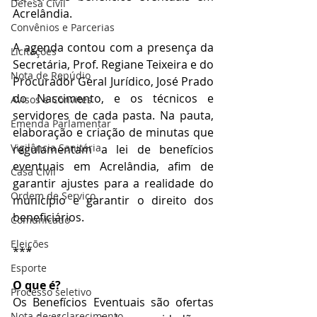
Defesa Civil
Acrelândia.
Convênios e Parcerias
A agenda contou com a presença da 
Licitações
Secretária, Prof. Regiane Teixeira e do 
Nota de Repúdio
Procurador Geral Jurídico, José Prado 
do Nascimento, e os técnicos e 
Avisos e Convites
servidores de cada pasta. Na pauta, 
Emenda Parlamentar
elaboração e criação de minutas que 
Vigilância Sanitária
regulamentam a lei de benefícios 
eventuais em Acrelândia, afim de 
Casa Civil
garantir ajustes para a realidade do 
Ordem de Serviço
município e garantir o direito dos 
beneficiários. 
Comunicado
Eleições
***
Esporte
O que é?
Processo seletivo
Os Benefícios Eventuais são ofertas 
Nota de esclarecimento