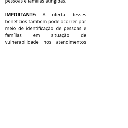
pessoas e famílias atingidas.
IMPORTANTE: 
A oferta desses 
benefícios também pode ocorrer por 
meio de identificação de pessoas e 
famílias em situação de 
vulnerabilidade nos atendimentos 
feitos pelas equipes da Assistência 
Social.
Assistência Social
Posts recentes
Ver tudo