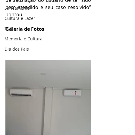
de satisfação do usuário de ter sido 
bem atendido e seu caso resolvido” 
Saneamento
pontou.
Cultura e Lazer
Trilha
Galeria de Fotos
Memória e Cultura
Dia dos Pais