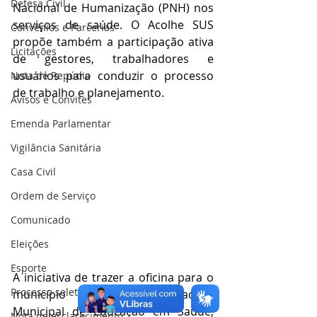
Defesa Civil
Nacional de Humanização (PNH) nos 
serviços de saúde. O Acolhe SUS 
Convênios e Parcerias
propõe também a participação ativa 
Licitações
de gestores, trabalhadores e 
usuários para conduzir o processo 
Nota de Repúdio
de trabalho e planejamento.
Avisos e Convites
Emenda Parlamentar
Vigilância Sanitária
Casa Civil
Ordem de Serviço
Comunicado
Eleições
Esporte
A iniciativa de trazer a oficina para o 
Processo seletivo
município foi da Coordenadora 
Municipal de Educação em Saúde, 
Nota de esclarecimento