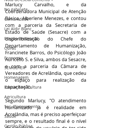
Marlucy Carvalho, e da 
No gabinete
Coordenadora Municipal de Atenção 
Básica, Alberlene Menezes, e contou 
Comunidade
com a parceria da Secretaria de 
Lei Aldir Blanc
Estado de Saúde (Sesacre) com a 
Pregão Presencial
disponibilização do Chefe do 
Departamento de Humanização, 
Obras
Francinete Barros, do Psicólogo João 
Economia
Auricélio S. e Silva, ambos da Sesacre, 
e com a parceria da Câmara de 
SEMULHER
Vereadores de Acrelândia, que cedeu 
Homenagem
o espaço para realização da 
capacitação.
Educação e Cultura
Agricultura
Segundo Marlucy, "O atendimento 
Sec. Planejamento
humanizado já é realidade em 
Acrelândia, mas é preciso aperfeiçoar 
Saúde
sempre, e o resultado final é o nível 
Gestão Pública