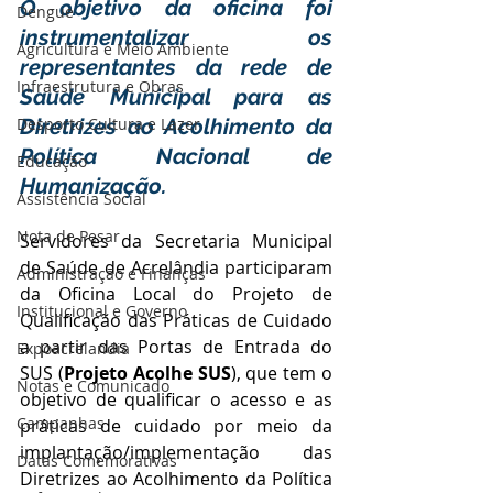
O objetivo da oficina foi 
Dengue
instrumentalizar os 
Agricultura e Meio Ambiente
representantes da rede de 
Infraestrutura e Obras
Saúde Municipal para as 
Desporto Cultura e Lazer
Diretrizes ao Acolhimento da 
Política Nacional de 
Educação
Humanização.
Assistência Social
Nota de Pesar
Servidores da Secretaria Municipal 
de Saúde de Acrelândia participaram 
Administração e Finanças
da Oficina Local do Projeto de 
Institucional e Governo
Qualificação das Práticas de Cuidado 
a partir das Portas de Entrada do 
Expoacrelandia
SUS (
Projeto Acolhe SUS
), que tem o 
Notas e Comunicado
objetivo de qualificar o acesso e as 
Campanhas
práticas de cuidado por meio da 
implantação/implementação das 
Datas Comemorativas
Diretrizes ao Acolhimento da Política 