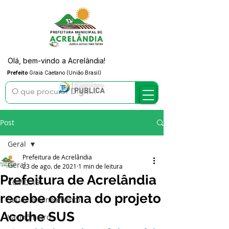
Olá, bem-vindo a Acrelândia!
Prefeito
Graia Caetano (União Brasil)
Post
Geral
Prefeitura de Acrelândia
Geral
23 de ago. de 2021
1 min de leitura
Prefeitura de Acrelândia
COVID-19
recebe oficina do projeto
Saúde e Saneamento
Acolhe SUS
Vacinômetro