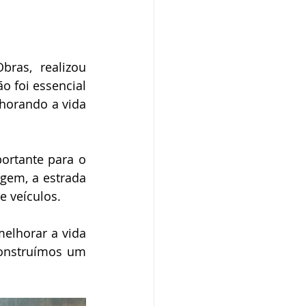
o
Campanhas
ras, realizou 
púdio
 foi essencial 
horando a vida 
Serviço
Comunicado
rtante para o 
gem, a estrada 
e veículos.
elhorar a vida 
construímos um 