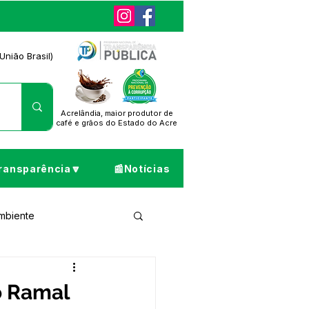
União Brasil)
Acrelândia, maior produtor de
café
e grãos do Estado do Acre
ransparência🔽
📰Notícias
Ambiente
ta de Pesar
o Ramal