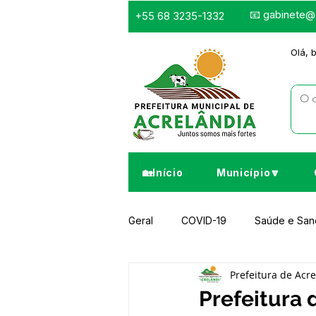
📧
gabinete@a
+55 68 3235-1332
Olá, 
🏡Início
Município🔽
Geral
COVID-19
Saúde e Sa
Prefeitura de Acr
Infraestrutura e Obras
Despor
Prefeitura 