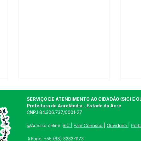
SERVIÇO DE ATENDIMENTO AO CIDADÃO (SIC) E O
Prefeitura de Acrelândia - Estado do Acre
CNPJ 
84.306.737/0001-27
💻Acesso online: 
SIC 
| 
Fale Conosco
 | 
Ouvidoria
| 
Port
📱Fone: +55 
(68) 3232-1173