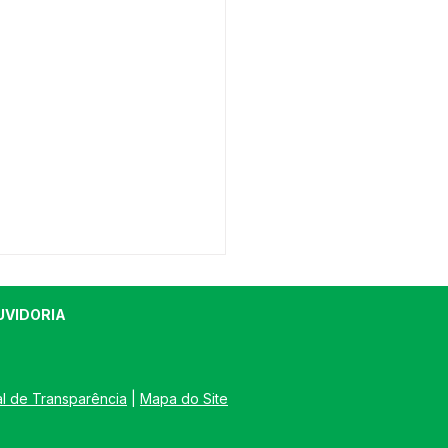
UVIDORIA
al de Transparência
 | 
Mapa do Site