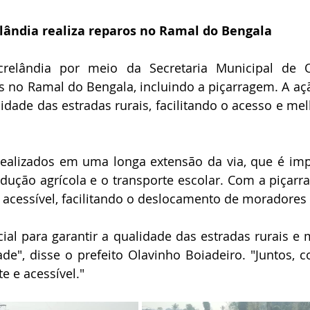
stitucional e Governo
Expoacrelandia
Notas e Comunicad
elândia realiza reparos no Ramal do Bengala
crelândia por meio da Secretaria Municipal de Ob
 Civil
Convênios e Parcerias
Licitações
Nota de Re
 no Ramal do Bengala, incluindo a piçarragem. A ação
lidade das estradas rurais, facilitando o acesso e mel
rlamentar
Vigilância Sanitária
Casa Civil
Ordem de 
ealizados em uma longa extensão da via, que é impo
ução agrícola e o transporte escolar. Com a piçarra
sso seletivo
Nota de esclarecimento
 acessível, facilitando o deslocamento de moradores 
ial para garantir a qualidade das estradas rurais e m
e", disse o prefeito Olavinho Boiadeiro. "Juntos, 
e e acessível."