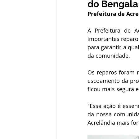
do Bengala
Administração e Finanças
In
Prefeitura de Acr
A Prefeitura de A
Datas Comemorativas
Defesa
importantes reparos
para garantir a qua
da comunidade.
Avisos e Convites
Emenda Pa
Os reparos foram r
escoamento da prod
Eleições
Esporte
Proce
ficou mais segura e
"Essa ação é essenc
da nossa comunidad
Acrelândia mais fort