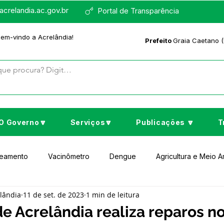
crelandia.ac.gov.br
Portal de Transparência
bem-vindo a Acrelândia!
Prefeito
Graia Caetano (
O Governo🔽
Serviços🔽
Publicações 🔽
T
neamento
Vacinômetro
Dengue
Agricultura e Meio 
elândia
11 de set. de 2023
1 min de leitura
to Cultura e Lazer
Educação
Assistência Social
No
de Acrelândia realiza reparos n