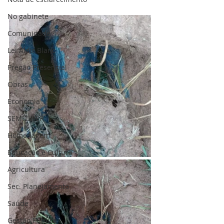
No gabinete
Comunidade
Lei Aldir Blanc
Pregão Presencial
Obras
Economia
SEMULHER
Homenagem
Educação e Cultura
Agricultura
Sec. Planejamento
Saúde
Gestão Pública