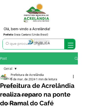
Olá, bem-vindo a Acrelândia!
Prefeito
Graia Caetano (União Brasil)
Post
Geral
Prefeitura de Acrelândia
Geral
5 de mar. de 2024
1 min de leitura
Prefeitura de Acrelândia
COVID-19
realiza reparo na ponte
Saúde e Saneamento
do Ramal do Café
Vacinômetro