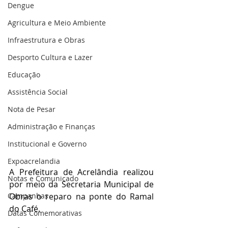
Dengue
Agricultura e Meio Ambiente
Infraestrutura e Obras
Desporto Cultura e Lazer
Educação
Assistência Social
Nota de Pesar
Administração e Finanças
Institucional e Governo
Expoacrelandia
A Prefeitura de Acrelândia realizou 
Notas e Comunicado
por meio da Secretaria Municipal de 
Campanhas
Obras o reparo na ponte do Ramal 
do Café.
Datas Comemorativas