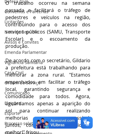
Defesa Civil
O trabalho ocorreu na semana 
passada e facilitará o tráfego de 
Convênios e Parcerias
pedestres e veículos na região, 
Licitações
contribuindo para o acesso dos 
serviços públicos (SAMU, Transporte 
Nota de Repúdio
Escolar) e o escoamento da 
Avisos e Convites
produção.
Emenda Parlamentar
De acordo com o secretário, Gildario 
Vigilância Sanitária
a prefeitura está trabalhando para 
Casa Civil
melhorar a zona rural. "Estamos 
empenhados em facilitar o tráfego 
Ordem de Serviço
local, garantindo segurança e 
Comunicado
comodidade para todos. Agora, 
Eleições
aguardamos apenas a aparição do 
sol para continuar realizando 
Esporte
melhorias sempre que possível. 
Processo seletivo
Juntos, construímos uma cidade 
melhor!" frisou.
Nota de esclarecimento