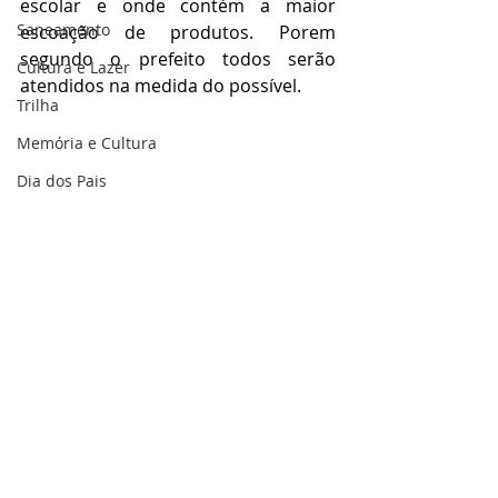
escolar e onde contém a maior 
Saneamento
escoação de produtos. Porem 
segundo o prefeito todos serão 
Cultura e Lazer
atendidos na medida do possível.
Trilha
Memória e Cultura
Dia dos Pais