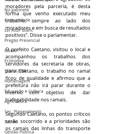
moradores pela parceria, é desta 
No gabinete
forma que venho executado meu 
Comunidade
trabalho, sempre ao lado dos 
moradores e em busca de resultados 
Lei Aldir Blanc
positivos”. Disse o parlamentar.
Pregão Presencial
O prefeito Caetano, visitou o local e 
Obras
acompanhou os trabalhos dos 
Economia
servidores da secretaria de obras, 
para Caetano, o trabalho no ramal 
SEMULHER
ficou de qualidade e afirmou que a 
Homenagem
prefeitura não irá parar durante o 
Educação e Cultura
inverno com objetivo de dar 
trafegabilidade nos ramais.
Agricultura
Sec. Planejamento
Segundo Caetano, os pontos críticos 
serão socorrido e a prioridades são 
Saúde
os ramais das linhas do transporte 
Gestão Pública