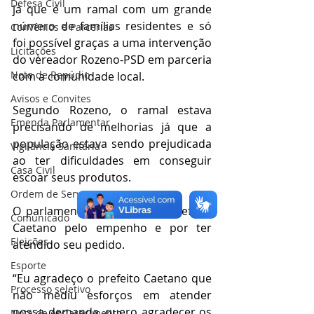
Defesa Civil
já que é um ramal com um grande 
número de famílias residentes e só 
Convênios e Parcerias
foi possível graças a uma intervenção 
Licitações
do vereador Rozeno-PSD em parceria 
Nota de Repúdio
com a comunidade local.
Avisos e Convites
Segundo Rozeno, o ramal estava 
Emenda Parlamentar
precisando de melhorias já que a 
população estava sendo prejudicada 
Vigilância Sanitária
ao ter dificuldades em conseguir 
Casa Civil
escoar seus produtos.
Ordem de Serviço
O parlamentar agradeceu o prefeito 
Comunicado
Caetano pelo empenho e por ter 
Eleições
atendido seu pedido.
Esporte
“Eu agradeço o prefeito Caetano que 
Processo seletivo
não mediu esforços em atender 
nossa demanda, quero agradecer os 
Nota de esclarecimento