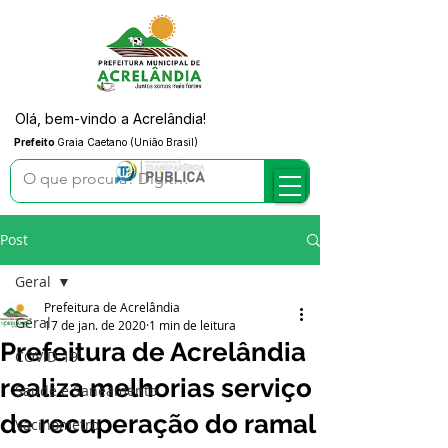
Olá, bem-vindo a Acrelândia!
Prefeito
Graia Caetano (União Brasil)
Post
Geral
Prefeitura de Acrelândia
Geral
17 de jan. de 2020
1 min de leitura
Prefeitura de Acrelândia
COVID-19
realiza melhorias serviço
Saúde e Saneamento
de recuperação do ramal
Vacinômetro