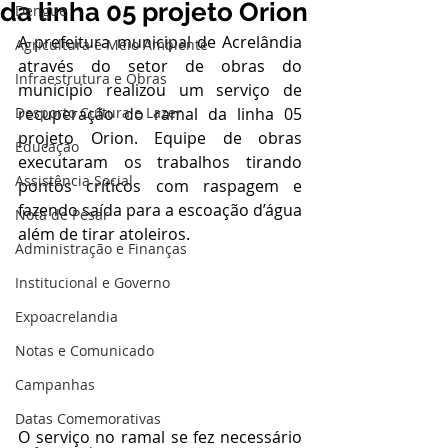
da linha 05 projeto Orion
Dengue
A prefeitura municipal de Acrelândia 
Agricultura e Meio Ambiente
através do setor de obras do 
Infraestrutura e Obras
município realizou um serviço de 
Desporto Cultura e Lazer
recuperação do ramal da linha 05 
projeto Orion. Equipe de obras 
Educação
executaram os trabalhos tirando 
Assistência Social
pontos críticos com raspagem e 
fazendo saída para a escoação d’água 
Nota de Pesar
além de tirar atoleiros.
Administração e Finanças
Institucional e Governo
Expoacrelandia
Notas e Comunicado
Campanhas
Datas Comemorativas
O serviço no ramal se fez necessário 