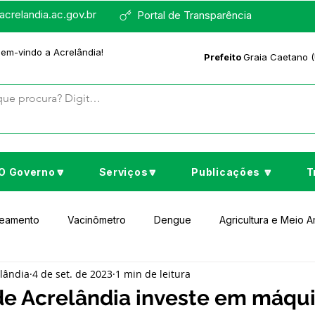
crelandia.ac.gov.br
Portal de Transparência
bem-vindo a Acrelândia!
Prefeito
Graia Caetano (
O Governo🔽
Serviços🔽
Publicações 🔽
T
neamento
Vacinômetro
Dengue
Agricultura e Meio 
elândia
4 de set. de 2023
1 min de leitura
to Cultura e Lazer
Educação
Assistência Social
No
 de Acrelândia investe em máqu