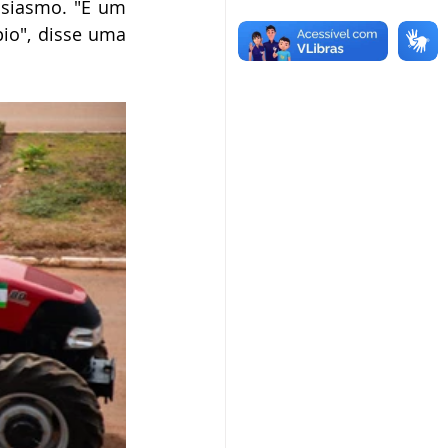
siasmo. "É um 
io", disse uma 