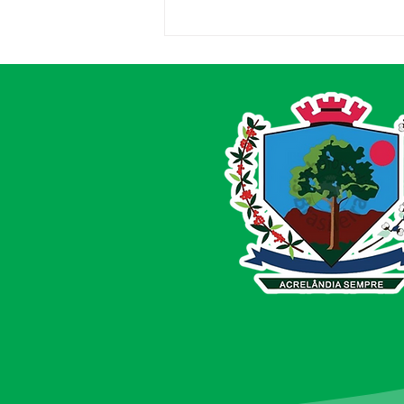
Entrega de Equipamentos
Agrícolas reforça
compromisso com
produtores de Acrelândia