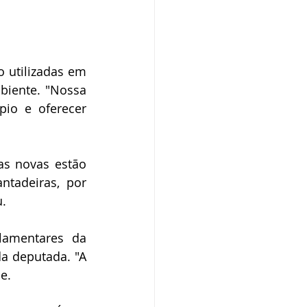
 utilizadas em 
biente. "Nossa 
io e oferecer 
s novas estão 
tadeiras, por 
u.
amentares da 
a deputada. "A 
e.