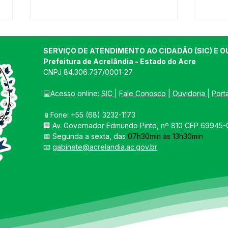
SERVIÇO DE ATENDIMENTO AO CIDADÃO (SIC) E O
Prefeitura de Acrelândia - Estado do Acre
CNPJ 
84.306.737/0001-27
💻Acesso online: 
SIC 
| 
Fale Conosco
 | 
Ouvidoria
| 
Port
📱Fone: +55 
(68) 3232-1173
PREFEITO GRAIA FAZ VISITA
Gove
🏢 
Av. Governador Edmundo Pinto, nº 810 CEP 69945-0
A PRODUTORES RURAIS
Conv
📅 Segunda a sexta, das 
07h30min às 13h30min
PARA CONHECER MELHOR
Educ
📧 
gabinete@acrelandia.ac.gov.br
A PRODUÇÃO E AS
NECESSIDADES