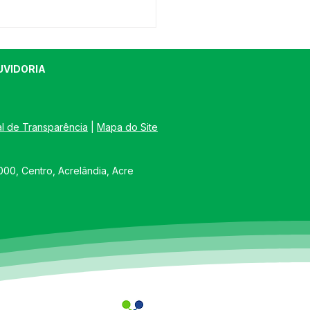
UVIDORIA
al de Transparência
 | 
Mapa do Site
rnadora Mailza Assina
00, Centro, Acrelândia, Acre
ênios para Habitação e
ação em Acrelândia