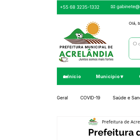
📧
gabinete@a
+55 68 3235-1332
Olá, 
🏡Início
Município🔽
Geral
COVID-19
Saúde e Sa
Prefeitura de Acr
Infraestrutura e Obras
Despor
Prefeitura