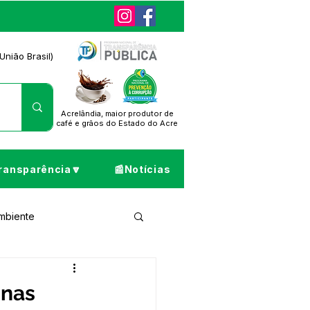
União Brasil)
Acrelândia, maior produtor de
café
e grãos do Estado do Acre
ransparência🔽
📰Notícias
Ambiente
ta de Pesar
inas