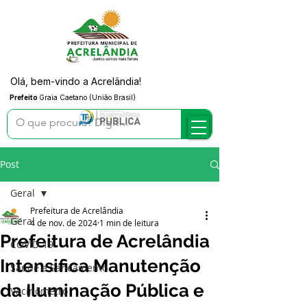
Olá, bem-vindo a Acrelândia!
Prefeito
Graia Caetano (União Brasil)
Post
Geral
Prefeitura de Acrelândia
Geral
4 de nov. de 2024
1 min de leitura
Prefeitura de Acrelândia
COVID-19
Intensifica Manutenção
Saúde e Saneamento
da Iluminação Pública e
Vacinômetro