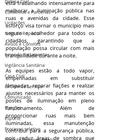
Defesa Civil
está trabalhando intensamente para 
melhorar a iluminação pública nas 
Convênios e Parcerias
ruas e avenidas da cidade. Esse 
Licitações
esforço visa tornar o município mais 
seguro e acolhedor para todos os 
Nota de Repúdio
cidadãos, garantindo que a 
Avisos e Convites
população possa circular com mais 
Emenda Parlamentar
tranquilidade durante a noite.
Vigilância Sanitária
As equipes estão a todo vapor, 
Casa Civil
empenhadas em substituir 
lâmpadas, reparar fiações e realizar 
Ordem de Serviço
ajustes necessários para manter os 
Comunicado
postes de iluminação em pleno 
Eleições
funcionamento. Além de 
proporcionar ruas mais bem 
Esporte
iluminadas, essa manutenção 
Processo seletivo
contribui para a segurança pública, 
pois reduz áreas de sombra que 
Nota de esclarecimento