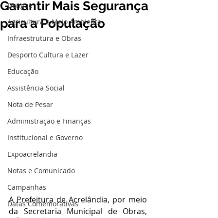
Garantir Mais Segurança
Dengue
para a População
Agricultura e Meio Ambiente
Infraestrutura e Obras
Desporto Cultura e Lazer
Educação
Assistência Social
Nota de Pesar
Administração e Finanças
Institucional e Governo
Expoacrelandia
Notas e Comunicado
Campanhas
A Prefeitura de Acrelândia, por meio 
Datas Comemorativas
da Secretaria Municipal de Obras, 