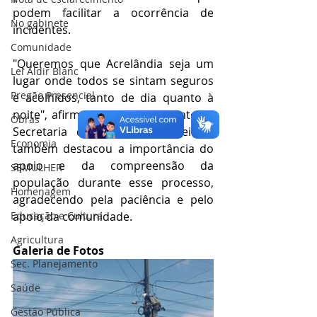
podem facilitar a ocorrência de 
No gabinete
incidentes.
Comunidade
"Queremos que Acrelândia seja um 
Lei Aldir Blanc
lugar onde todos se sintam seguros 
Pregão Presencial
e acolhidos, tanto de dia quanto à 
noite", afirmou um representante da 
Obras
Secretaria de Obras. A Prefeitura 
Economia
também destacou a importância do 
apoio e da compreensão da 
SEMULHER
população durante esse processo, 
Homenagem
agradecendo pela paciência e pelo 
Educação e Cultura
apoio da comunidade.
Agricultura
Galeria de Fotos
Sec. Planejamento
Saúde
Gestão Pública