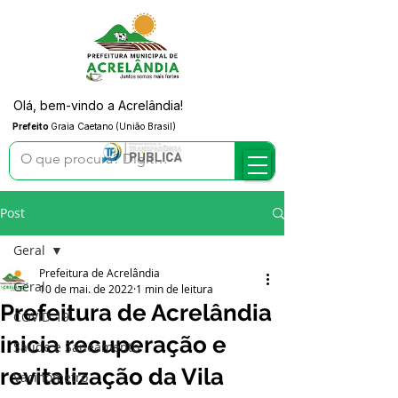
Olá, bem-vindo a Acrelândia!
Prefeito
Graia Caetano (União Brasil)
Post
Geral
Prefeitura de Acrelândia
Geral
10 de mai. de 2022
1 min de leitura
Prefeitura de Acrelândia
COVID-19
inicia recuperação e
Saúde e Saneamento
revitalização da Vila
Vacinômetro