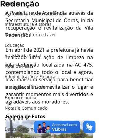
Redenção
Dengue
A Prefeitura de Acrelândia através da 
Agricultura e Meio Ambiente
Secretaria Municipal de Obras, inicia 
Infraestrutura e Obras
recuperação e revitalização da Vila 
Desporto Cultura e Lazer
Redenção.
Educação
Em abril de 2021 a prefeitura já havia 
Assistência Social
realizado uma ação de limpeza na 
Vila Redenção localizada na AC 475, 
Nota de Pesar
contemplando todo o local e agora, 
Administração e Finanças
leva mais um serviço para beneficiar 
a região, afim de revitalizar o lugar e 
Institucional e Governo
garantir momentos mais divertidos e 
Expoacrelandia
agradáveis aos moradores.
Notas e Comunicado
Galeria de Fotos
Campanhas
Datas Comemorativas