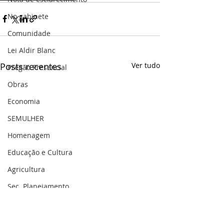
No gabinete
Comunidade
Lei Aldir Blanc
Posts recentes
Ver tudo
Pregão Presencial
Obras
Economia
SEMULHER
Homenagem
Educação e Cultura
Agricultura
Sec. Planejamento
Saúde
Gestão Pública