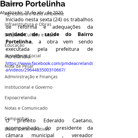
Bairro Portelinha
Dengue
Atualizado:
28 de abr. de 2020
Agricultura e Meio Ambiente
Iniciado nesta sexta (24) os trabalhos 
Infraestrutura e Obras
de reforma e adequações da 
unidade de saúde do Bairro 
Desporto Cultura e Lazer
Portelinha
, a obra vem sendo 
Educação
executada pela prefeitura de 
Assistência Social
Acrelândia.
https://www.facebook.com/pmdeacrelandi
Nota de Pesar
a/videos/2964483500310667/
Administração e Finanças
Institucional e Governo
Expoacrelandia
Notas e Comunicado
Campanhas
O prefeito Ederaldo Caetano, 
acompanhado do presidente da 
Datas Comemorativas
câmara municipal , vereador 