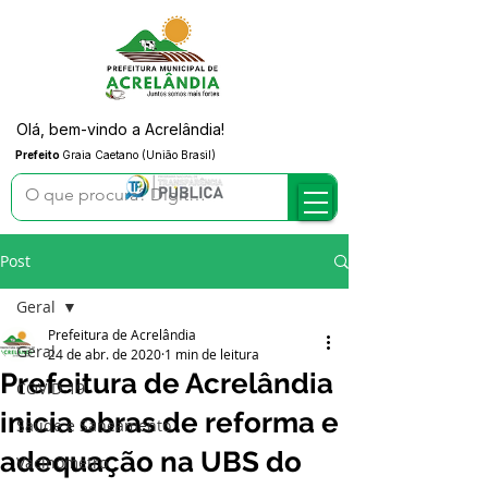
Olá, bem-vindo a Acrelândia!
Prefeito
Graia Caetano (União Brasil)
Post
Geral
Prefeitura de Acrelândia
Geral
24 de abr. de 2020
1 min de leitura
Prefeitura de Acrelândia
COVID-19
inicia obras de reforma e
Saúde e Saneamento
adequação na UBS do
Vacinômetro