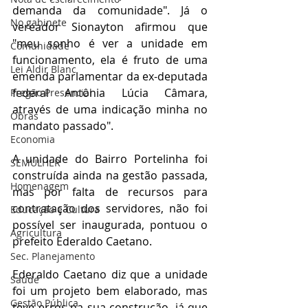
demanda da comunidade". Já o 
No gabinete
vereador Sionayton afirmou que 
"meu sonho é ver a unidade em 
Comunidade
funcionamento, ela é fruto de uma 
Lei Aldir Blanc
emenda parlamentar da ex-deputada 
federal Antônia Lúcia Câmara, 
Pregão Presencial
através de uma indicação minha no 
Obras
mandato passado".
Economia
A unidade do Bairro Portelinha foi 
SEMULHER
construída ainda na gestão passada, 
Homenagem
mas por falta de recursos para 
contratação dos servidores, não foi 
Educação e Cultura
possível ser inaugurada, pontuou o 
Agricultura
prefeito Ederaldo Caetano.
Sec. Planejamento
Ederaldo Caetano diz que a unidade 
Saúde
foi um projeto bem elaborado, mas 
Gestão Pública
teve erros na sua construção, já que 