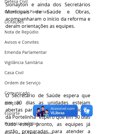
Defesa Civil
Sionayton e ainda dos Secretários 
Municipais de Saúde e Obras, 
Convênios e Parcerias
acompanharam o início da reforma e 
Licitações
deram orientações as equipes.
Nota de Repúdio
Avisos e Convites
Emenda Parlamentar
Vigilância Sanitária
Casa Civil
Ordem de Serviço
Comunicado
O Secretário de Saúde espera que 
em 90 dias as unidades estejam 
Eleições
abertas para atender a comunidade 
Esporte
da Portelinha "espero que em 90 dias 
Processo seletivo
tudo esteja pronto, as equipes já 
estão preparadas para atender a 
Nota de esclarecimento