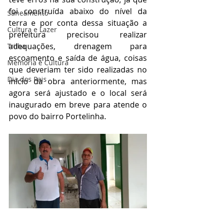
foi construída abaixo do nível da 
Saneamento
terra e por conta dessa situação a 
Cultura e Lazer
prefeitura precisou realizar 
adequações, drenagem para 
Trilha
escoamento e saída de água, coisas 
Memória e Cultura
que deveriam ter sido realizadas no 
Dia dos Pais
início da obra anteriormente, mas 
agora será ajustado e o local será 
inaugurado em breve para atende o 
povo do bairro Portelinha.