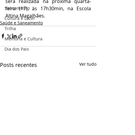
será realizada na próxima quarta-
feira (17), às 17h30min, na Escola 
Saneamento
Altina Magalhães.
Cultura e Lazer
Saúde e Saneamento
Trilha
Memória e Cultura
Dia dos Pais
Posts recentes
Ver tudo