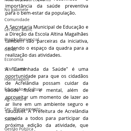
importância da saúde preventiva 
No gabinete
para o bem-estar da população.
Comunidade
A Secretaria Municipal de Educação e 
Lei Aldir Blanc
a Direção da Escola Altina Magalhães 
Pregão Presencial
também são parceiras da iniciativa, 
cedendo o espaço da quadra para a 
Obras
realização das atividades.
Economia
A "Caminhada da Saúde" é uma 
SEMULHER
oportunidade para que os cidadãos 
Homenagem
de Acrelândia possam cuidar da 
Educação e Cultura
saúde física e mental, além de 
aproveitar um momento de lazer ao 
Agricultura
ar livre em um ambiente seguro e 
Sec. Planejamento
saudável. A Prefeitura de Acrelândia 
convida a todos para participar da 
Saúde
próxima edição da atividade, que 
Gestão Pública