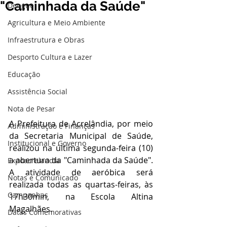
"Caminhada da Saúde"
Dengue
Agricultura e Meio Ambiente
Infraestrutura e Obras
Desporto Cultura e Lazer
Educação
Assistência Social
Nota de Pesar
A Prefeitura de Acrelândia, por meio 
Administração e Finanças
da Secretaria Municipal de Saúde, 
Institucional e Governo
realizou na última segunda-feira (10) 
a abertura da "Caminhada da Saúde". 
Expoacrelandia
A atividade de aeróbica será 
Notas e Comunicado
realizada todas as quartas-feiras, às 
Campanhas
17h30min, na Escola Altina 
Magalhães.
Datas Comemorativas