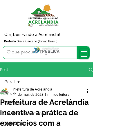
Olá, bem-vindo a Acrelândia!
Prefeito
Graia Caetano (União Brasil)
Post
Geral
Prefeitura de Acrelândia
Geral
11 de mai. de 2023
1 min de leitura
Prefeitura de Acrelândia
COVID-19
incentiva a prática de
Saúde e Saneamento
exercícios com a
Vacinômetro