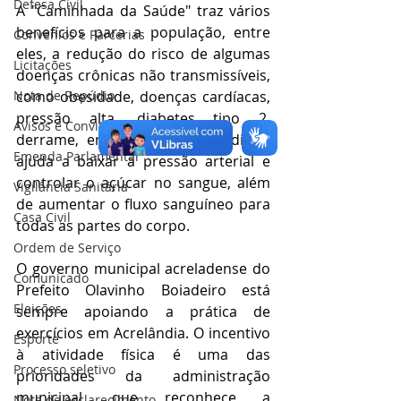
Defesa Civil
A "Caminhada da Saúde" traz vários 
benefícios para a população, entre 
Convênios e Parcerias
eles, a redução do risco de algumas 
Licitações
doenças crônicas não transmissíveis, 
como obesidade, doenças cardíacas, 
Nota de Repúdio
pressão alta, diabetes tipo 2, 
Avisos e Convites
derrame, entre outras. Além disso, 
Emenda Parlamentar
ajuda a baixar a pressão arterial e 
controlar o açúcar no sangue, além 
Vigilância Sanitária
de aumentar o fluxo sanguíneo para 
Casa Civil
todas as partes do corpo.
Ordem de Serviço
O governo municipal acreladense do 
Comunicado
Prefeito Olavinho Boiadeiro está 
Eleições
sempre apoiando a prática de 
exercícios em Acrelândia. O incentivo 
Esporte
à atividade física é uma das 
Processo seletivo
prioridades da administração 
municipal, que reconhece a 
Nota de esclarecimento