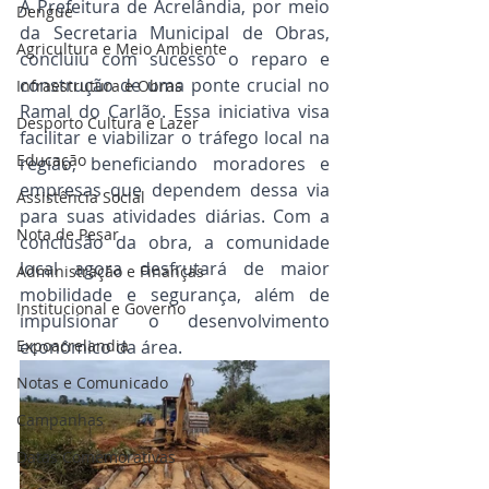
A Prefeitura de Acrelândia, por meio 
Dengue
da Secretaria Municipal de Obras, 
Agricultura e Meio Ambiente
concluiu com sucesso o reparo e 
construção de uma ponte crucial no 
Infraestrutura e Obras
Ramal do Carlão. Essa iniciativa visa 
Desporto Cultura e Lazer
facilitar e viabilizar o tráfego local na 
Educação
região, beneficiando moradores e 
empresas que dependem dessa via 
Assistência Social
para suas atividades diárias. Com a 
Nota de Pesar
conclusão da obra, a comunidade 
local agora desfrutará de maior 
Administração e Finanças
mobilidade e segurança, além de 
Institucional e Governo
impulsionar o desenvolvimento 
Expoacrelandia
econômico da área.
Notas e Comunicado
Campanhas
Datas Comemorativas