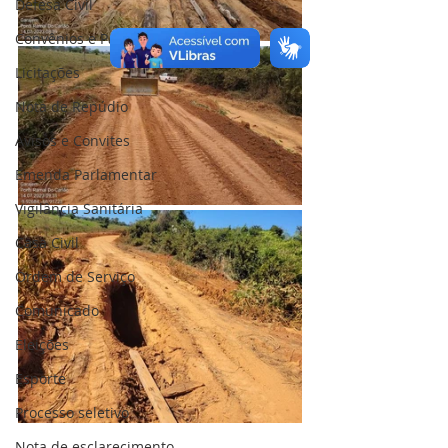
Defesa Civil
Convênios e Parcerias
Licitações
Nota de Repúdio
Avisos e Convites
Emenda Parlamentar
Vigilância Sanitária
Casa Civil
Ordem de Serviço
Comunicado
Eleições
Esporte
Processo seletivo
Nota de esclarecimento