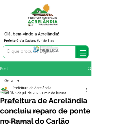
Olá, bem-vindo a Acrelândia!
Prefeito
Graia Caetano (União Brasil)
Post
Geral
Prefeitura de Acrelândia
Geral
25 de jul. de 2023
1 min de leitura
Prefeitura de Acrelândia
COVID-19
concluiu reparo de ponte
Saúde e Saneamento
no Ramal do Carlão
Vacinômetro