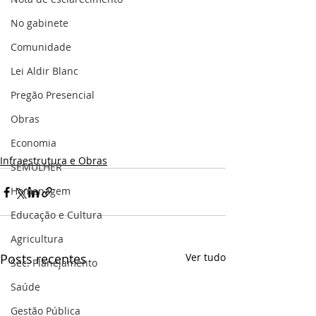
No gabinete
Comunidade
Lei Aldir Blanc
Pregão Presencial
Obras
Economia
Infraestrutura e Obras
SEMULHER
Homenagem
Educação e Cultura
Agricultura
Posts recentes
Ver tudo
Sec. Planejamento
Saúde
Gestão Pública