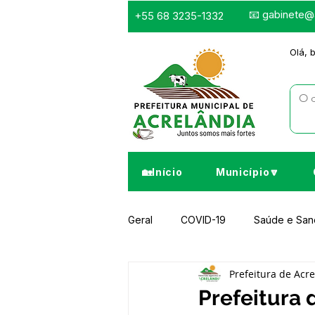
📧
gabinete@a
+55 68 3235-1332
Olá, 
🏡Início
Município🔽
Geral
COVID-19
Saúde e Sa
Prefeitura de Acr
Infraestrutura e Obras
Despor
Prefeitura 