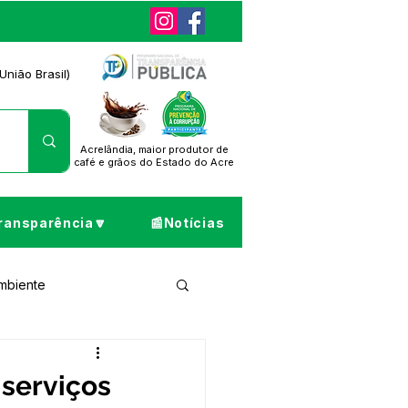
União Brasil)
Acrelândia, maior produtor de
café
e grãos do Estado do Acre
ransparência🔽
📰Notícias
Ambiente
ta de Pesar
 serviços