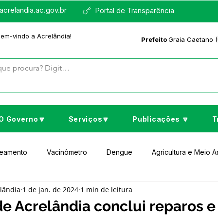
crelandia.ac.gov.br
Portal de Transparência
bem-vindo a Acrelândia!
Prefeito
Graia Caetano (
O Governo🔽
Serviços🔽
Publicações 🔽
T
neamento
Vacinômetro
Dengue
Agricultura e Meio 
elândia
1 de jan. de 2024
1 min de leitura
to Cultura e Lazer
Educação
Assistência Social
No
de Acrelândia conclui reparos e