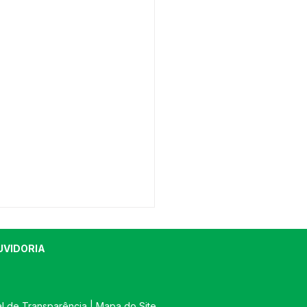
UVIDORIA
al de Transparência
 | 
Mapa do Site