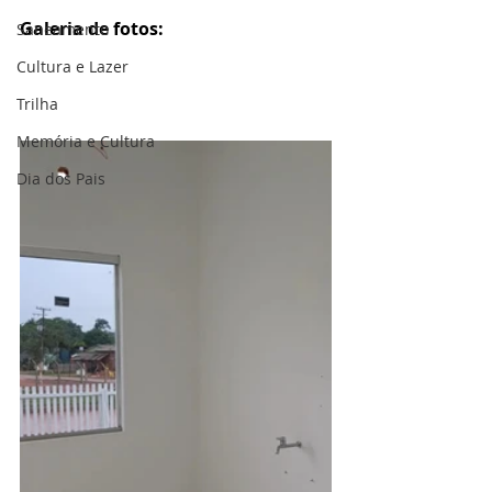
Galeria de fotos:
Saneamento
Cultura e Lazer
Trilha
Memória e Cultura
Dia dos Pais