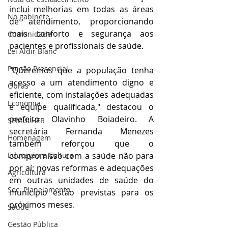
inclui melhorias em todas as áreas 
No gabinete
de atendimento, proporcionando 
mais conforto e segurança aos 
Comunidade
pacientes e profissionais de saúde.
Lei Aldir Blanc
Pregão Presencial
"Queremos que a população tenha 
acesso a um atendimento digno e 
Obras
eficiente, com instalações adequadas 
Economia
e equipe qualificada," destacou o 
prefeito Olavinho Boiadeiro. A 
SEMULHER
secretária Fernanda Menezes 
Homenagem
também reforçou que o 
Educação e Cultura
compromisso com a saúde não para 
por aí: novas reformas e adequações 
Agricultura
em outras unidades de saúde do 
Sec. Planejamento
município estão previstas para os 
próximos meses.
Saúde
Gestão Pública