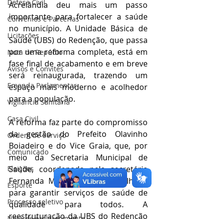
Defesa Civil
Acrelândia deu mais um passo 
importante para fortalecer a saúde 
Convênios e Parcerias
no município. A Unidade Básica de 
Licitações
Saúde (UBS) do Redenção, que passa 
por uma reforma completa, está em 
Nota de Repúdio
fase final de acabamento e em breve 
Avisos e Convites
será reinaugurada, trazendo um 
Emenda Parlamentar
espaço mais moderno e acolhedor 
para a população.
Vigilância Sanitária
Casa Civil
A reforma faz parte do compromisso 
da gestão do Prefeito Olavinho 
Ordem de Serviço
Boiadeiro e do Vice Graia, que, por 
Comunicado
meio da Secretaria Municipal de 
Eleições
Saúde, coordenada pela secretária 
Fernanda Menezes, têm trabalhado 
Esporte
para garantir serviços de saúde de 
Processo seletivo
qualidade para todos. A 
reestruturação da UBS do Redenção 
Nota de esclarecimento