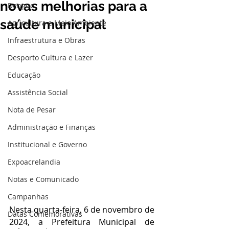
novas melhorias para a
Dengue
saúde municipal
Agricultura e Meio Ambiente
Infraestrutura e Obras
Desporto Cultura e Lazer
Educação
Assistência Social
Nota de Pesar
Administração e Finanças
Institucional e Governo
Expoacrelandia
Notas e Comunicado
Campanhas
Nesta quarta-feira, 6 de novembro de 
Datas Comemorativas
2024, a Prefeitura Municipal de 