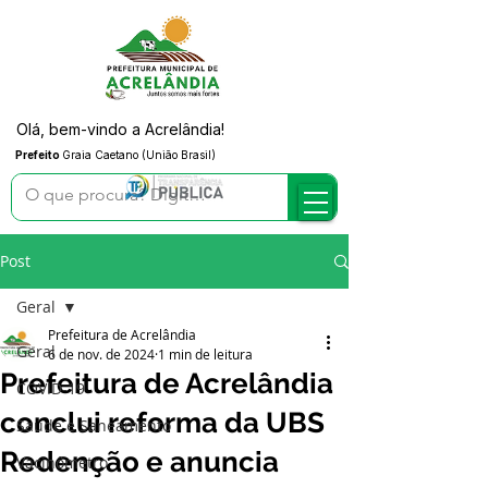
Olá, bem-vindo a Acrelândia!
Prefeito
Graia Caetano (União Brasil)
Post
Geral
Prefeitura de Acrelândia
Geral
6 de nov. de 2024
1 min de leitura
Prefeitura de Acrelândia
COVID-19
conclui reforma da UBS
Saúde e Saneamento
Redenção e anuncia
Vacinômetro