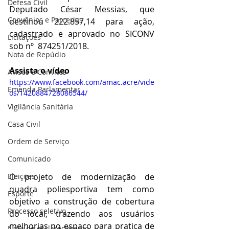
Defesa Civil
Deputado César Messias, que 
Convênios e Parcerias
destinou 222.857,14 para ação, 
cadastrado e aprovado no SICONV 
Licitações
sob nº  874251/2018.
Nota de Repúdio
Assista o vídeo 
Avisos e Convites
https://www.facebook.com/amac.acre/vide
Emenda Parlamentar
os/1420884728086544/
Vigilância Sanitária
Casa Civil
Ordem de Serviço
Comunicado
O projeto de modernização de 
Eleições
quadra poliesportiva tem como 
Esporte
objetivo a construção de cobertura 
Processo seletivo
do local, trazendo aos usuários 
melhorias no espaço para pratica de 
Nota de esclarecimento