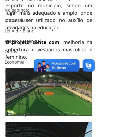
esporte no município, sendo um 
No gabinete
lugar mais adequado e amplo, onde 
poderá ser utilizado no auxílio de 
Comunidade
atividades na educação. 
Lei Aldir Blanc
Pregão Presencial
O projeto conta com
: melhoria na 
cobertura e vestiários masculino e 
Obras
feminino.
Economia
SEMULHER
Homenagem
Educação e Cultura
Agricultura
Sec. Planejamento
Saúde
Gestão Pública