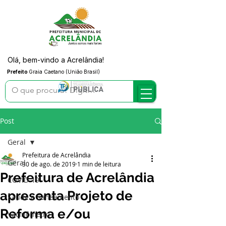
Olá, bem-vindo a Acrelândia!
Prefeito
Graia Caetano (União Brasil)
Post
Geral
Prefeitura de Acrelândia
Geral
30 de ago. de 2019
1 min de leitura
Prefeitura de Acrelândia
COVID-19
apresenta Projeto de
Saúde e Saneamento
Reforma e/ou
Vacinômetro