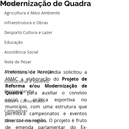
Modernização de Quadra
Dengue
Agricultura e Meio Ambiente
Infraestrutura e Obras
Desporto Cultura e Lazer
Educação
Assistência Social
Nota de Pesar
Prefeitura de Acrelândia solicitou a 
Administração e Finanças
AMAC a elaboração do 
Projeto de 
Institucional e Governo
Reforma e/ou Modernização de 
Expoacrelandia
Quadra
 para auxiliar o convívio 
social e prática esportiva no 
Notas e Comunicado
município, com uma estrutura que 
Campanhas
permitirá campeonatos e eventos 
diversos na região. O projeto è fruto 
Datas Comemorativas
de emenda parlamentar do Ex- 