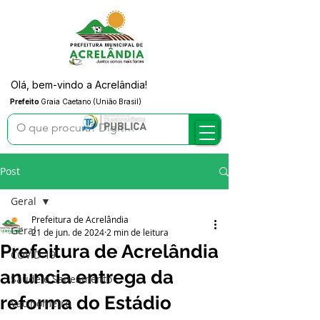
Olá, bem-vindo a Acrelândia!
Prefeito
Graia Caetano (União Brasil)
Post
Geral
Prefeitura de Acrelândia
Geral
21 de jun. de 2024
2 min de leitura
Prefeitura de Acrelândia
COVID-19
anuncia entrega da
Saúde e Saneamento
reforma do Estádio
Vacinômetro