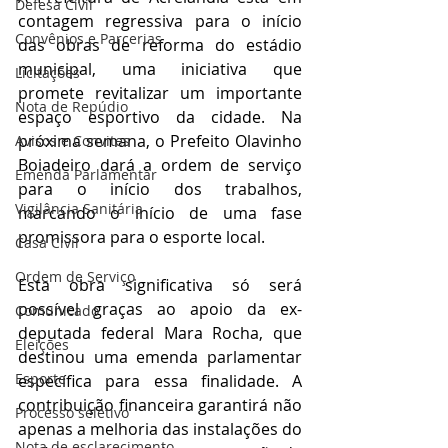
Defesa Civil
contagem regressiva para o início 
Convênios e Parcerias
das obras de reforma do estádio 
municipal, uma iniciativa que 
Licitações
promete revitalizar um importante 
Nota de Repúdio
espaço esportivo da cidade. Na 
próxima semana, o Prefeito Olavinho 
Avisos e Convites
Boiadeiro dará a ordem de serviço 
Emenda Parlamentar
para o início dos trabalhos, 
Vigilância Sanitária
marcando o início de uma fase 
promissora para o esporte local.
Casa Civil
Ordem de Serviço
Esta obra significativa só será 
possível graças ao apoio da ex-
Comunicado
deputada federal Mara Rocha, que 
Eleições
destinou uma emenda parlamentar 
Esporte
específica para essa finalidade. A 
contribuição financeira garantirá não 
Processo seletivo
apenas a melhoria das instalações do 
Nota de esclarecimento