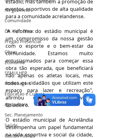
estádio, mas também a promoção de 
eventos esportivos de alta qualidade 
No gabinete
para a comunidade acrelandense.
Comunidade
"A reforma do estádio municipal é 
Lei Aldir Blanc
um compromisso da nossa gestão 
Pregão Presencial
com o esporte e o bem-estar da 
Obras
comunidade. Estamos muito 
entusiasmados para começar essa 
Economia
obra tão esperada, que beneficiará 
SEMULHER
não apenas os atletas locais, mas 
todos os cidadãos que utilizam este 
Homenagem
espaço para lazer e recreação", 
Educação e Cultura
afirmou o Prefeito Olavinho 
Agricultura
Boiadeiro.
Sec. Planejamento
O estádio municipal de Acrelândia 
Saúde
desempenha um papel fundamental 
na vida esportiva e social da cidade, 
Gestão Pública