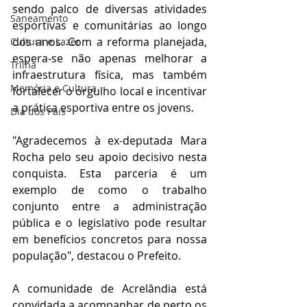
sendo palco de diversas atividades 
Saneamento
esportivas e comunitárias ao longo 
dos anos. Com a reforma planejada, 
Cultura e Lazer
espera-se não apenas melhorar a 
Trilha
infraestrutura física, mas também 
Memória e Cultura
fortalecer o orgulho local e incentivar 
a prática esportiva entre os jovens.
Dia dos Pais
"Agradecemos à ex-deputada Mara 
Rocha pelo seu apoio decisivo nesta 
conquista. Esta parceria é um 
exemplo de como o trabalho 
conjunto entre a administração 
pública e o legislativo pode resultar 
em benefícios concretos para nossa 
população", destacou o Prefeito.
A comunidade de Acrelândia está 
convidada a acompanhar de perto os 