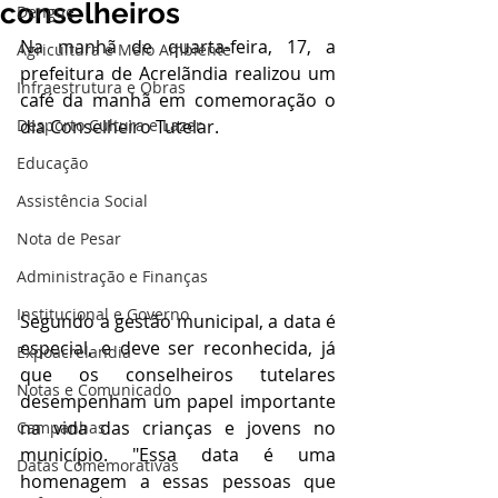
conselheiros
Dengue
Na manhã de quarta-feira, 17, a 
Agricultura e Meio Ambiente
prefeitura de Acrelãndia realizou um 
Infraestrutura e Obras
café da manhã em comemoração o 
Desporto Cultura e Lazer
dia Conselheiro Tutelar.
Educação
Assistência Social
Nota de Pesar
Administração e Finanças
Institucional e Governo
Segundo a gestão municipal, a data é 
especial, e deve ser reconhecida, já 
Expoacrelandia
que os conselheiros tutelares 
Notas e Comunicado
desempenham um papel importante 
na vida das crianças e jovens no 
Campanhas
município. "Essa data é uma 
Datas Comemorativas
homenagem a essas pessoas que 