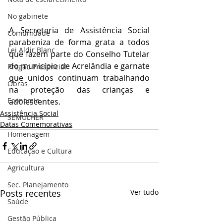
No gabinete
A Secretaria de Assistência Social 
Comunidade
parabeniza de forma grata a todos 
Lei Aldir Blanc
que fazem parte do Conselho Tutelar 
do município de Acrelândia e garnate 
Pregão Presencial
que unidos continuam trabalhando 
Obras
na proteção das crianças e 
Economia
adolescentes.
Assistência Social
SEMULHER
Datas Comemorativas
Homenagem
Educação e Cultura
Agricultura
Sec. Planejamento
Posts recentes
Ver tudo
Saúde
Gestão Pública