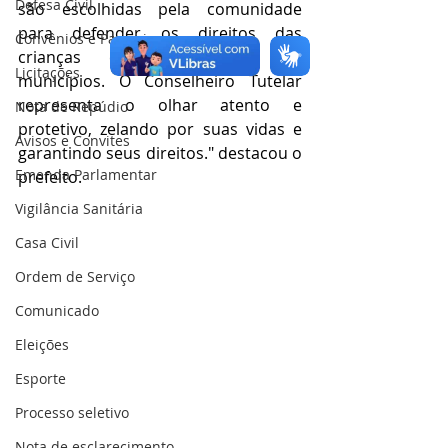
Defesa Civil
são escolhidas pela comunidade 
para defender os direitos das 
Convênios e Parcerias
crianças e adolescentes nos 
Licitações
municípios. O Conselheiro Tutelar 
representa o olhar atento e 
Nota de Repúdio
protetivo, zelando por suas vidas e 
Avisos e Convites
garantindo seus direitos." destacou o 
Emenda Parlamentar
prefeito.
Vigilância Sanitária
Casa Civil
Ordem de Serviço
Comunicado
Eleições
Esporte
Processo seletivo
Nota de esclarecimento