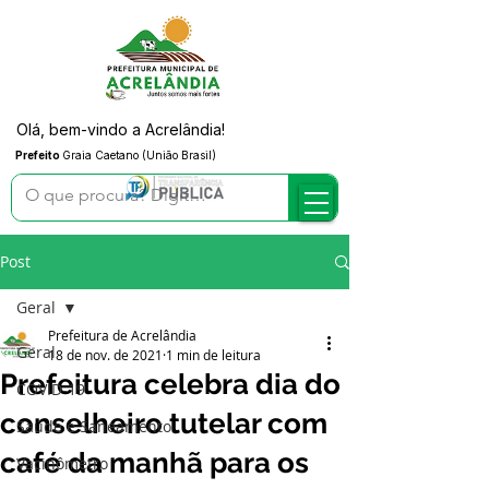
Olá, bem-vindo a Acrelândia!
Prefeito
Graia Caetano (União Brasil)
Post
Geral
Prefeitura de Acrelândia
Geral
18 de nov. de 2021
1 min de leitura
Prefeitura celebra dia do
COVID-19
conselheiro tutelar com
Saúde e Saneamento
café da manhã para os
Vacinômetro