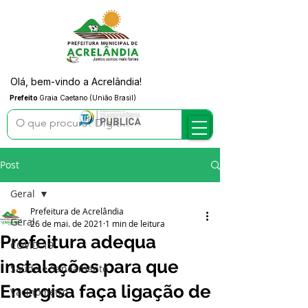
Olá, bem-vindo a Acrelândia!
Prefeito
Graia Caetano (União Brasil)
Post
Geral
Prefeitura de Acrelândia
Geral
26 de mai. de 2021
1 min de leitura
Prefeitura adequa
COVID-19
instalações para que
Saúde e Saneamento
Energisa faça ligação de
Vacinômetro