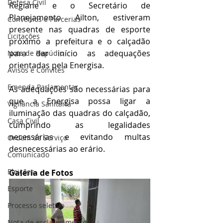
Defesa Civil
Regiane e o Secretário de 
Planejamento Ailton, estiveram 
Convênios e Parcerias
presente nas quadras de esporte 
Licitações
próximo a prefeitura e o calçadão 
para dar início as adequações 
Nota de Repúdio
orientadas pela Energisa.
Avisos e Convites
Emenda Parlamentar
As adequações são necessárias para 
que a Energisa possa ligar a 
Vigilância Sanitária
iluminação das quadras do calçadão, 
Casa Civil
cumprindo as legalidades 
necessárias e evitando multas 
Ordem de Serviço
desnecessárias ao erário.
Comunicado
Eleições
Galeria de Fotos
Esporte
Processo seletivo
Nota de esclarecimento