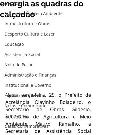
energia as quadras do
Dengue
calçadão
Agricultura e Meio Ambiente
Infraestrutura e Obras
Desporto Cultura e Lazer
Educação
Assistência Social
Nota de Pesar
Administração e Finanças
Institucional e Governo
Nesta terça-feira, 25, o Prefeito de 
Expoacrelandia
Acrelândia Olavinho Boiadeiro, o 
Notas e Comunicado
Secretário de Obras Gildesio, 
Campanhas
Secretário de Agricultura e Meio 
Ambiente Mauro Ramalho, a 
Datas Comemorativas
Secretaria de Assistência Social 