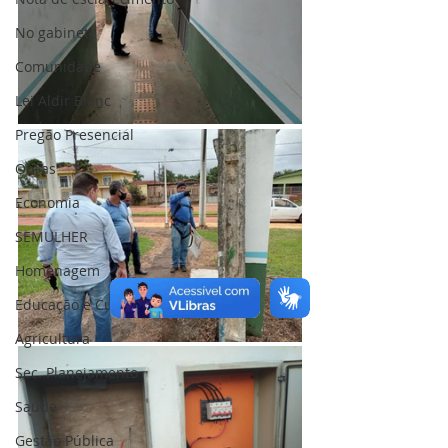
No gabinete
Comunidade
Lei Aldir Blanc
Pregão Presencial
Obras
Economia
SEMULHER
Homenagem
Educação e Cultura
Agricultura
Sec. Planejamento
Saúde
Gestão Pública