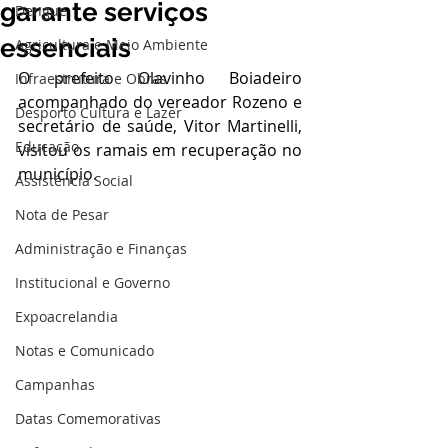
garante serviços
Dengue
essenciais
Agricultura e Meio Ambiente
O prefeito Olavinho Boiadeiro 
Infraestrutura e Obras
acompanhado do vereador Rozeno e 
Desporto Cultura e Lazer
secretário de saúde, Vitor Martinelli, 
Educação
visitou os ramais em recuperação no 
município.
Assistência Social
Nota de Pesar
Administração e Finanças
Institucional e Governo
Expoacrelandia
Notas e Comunicado
Campanhas
Datas Comemorativas