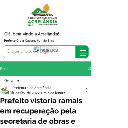
Olá, bem-vindo a Acrelândia!
Prefeito
Graia Caetano (União Brasil)
Post
Geral
Prefeitura de Acrelândia
Geral
1 de fev. de 2022
1 min de leitura
Prefeito vistoria ramais
COVID-19
em recuperação pela
Saúde e Saneamento
secretaria de obras e
Vacinômetro