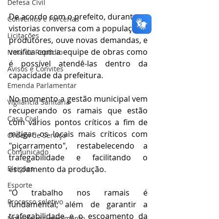
Defesa Civil
De acordo com o prefeito, durante as 
Convênios e Parcerias
vistorias conversa com a população e 
Licitações
produtores, ouve novas demandas, e 
verifica com a equipe de obras como 
Nota de Repúdio
é possível atendê-las dentro da 
Avisos e Convites
capacidade da prefeitura. 
Emenda Parlamentar
No momento a gestão municipal vem 
Vigilância Sanitária
recuperando os ramais que estão 
Casa Civil
com vários pontos críticos a fim de 
mitigar os locais mais críticos com 
Ordem de Serviço
"piçarramento", restabelecendo a 
Comunicado
trafegabilidade e facilitando o 
Eleições
escoamento da produção.
Esporte
"O trabalho nos ramais é 
Processo seletivo
fundamental, além de garantir a 
trafegabilidade e o escoamento da 
Nota de esclarecimento