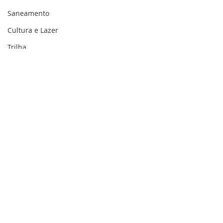
Saneamento
Cultura e Lazer
Trilha
Memória e Cultura
Mais saúde para
PREFEITURA D
Acrelândia!
ACRELÂNDIA 