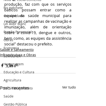
produção, faz com que os serviços 
No gabinete
básicos possam entrar como a 
equipe da saúde municipal para 
Comunidade
realizar as campanhas de vacinação e 
Lei Aldir Blanc
imunização, além de orientação 
Pregão Presencial
sobre a covid-19, dengue e outros, 
bem como, as equipes da assistência 
Obras
social" destacou o prefeito.
Economia
Saúde e Saneamento
Infraestrutura e Obras
SEMULHER
Homenagem
Educação e Cultura
Agricultura
Posts recentes
Ver tudo
Sec. Planejamento
Saúde
Gestão Pública