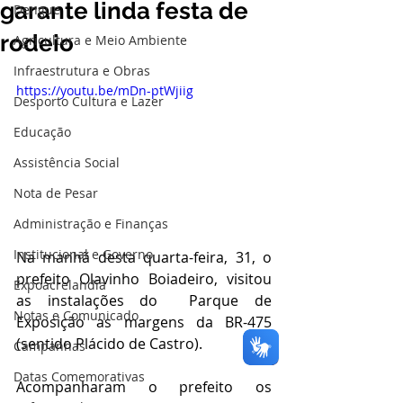
garante linda festa de
Dengue
rodeio
Agricultura e Meio Ambiente
Infraestrutura e Obras
https://youtu.be/mDn-ptWjiig
Desporto Cultura e Lazer
Educação
Assistência Social
Nota de Pesar
Administração e Finanças
Institucional e Governo
Na manhã desta quarta-feira, 31, o 
prefeito Olavinho Boiadeiro, visitou 
Expoacrelandia
as instalações do  Parque de 
Notas e Comunicado
Exposição as margens da BR-475 
(sentido Plácido de Castro).
Campanhas
Datas Comemorativas
Acompanharam o prefeito os 