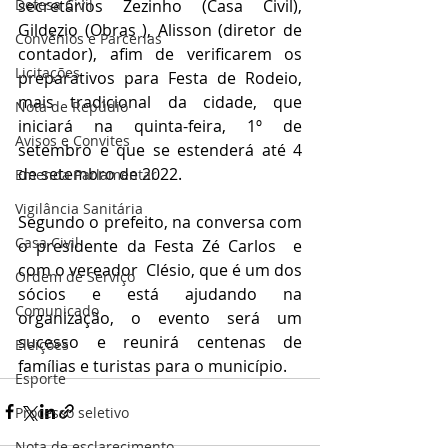
secretários Zezinho (Casa Civil), 
Defesa Civil
Gildezio (Obras ), Alisson (diretor de 
Convênios e Parcerias
contador), afim de verificarem os 
Licitações
preparativos para Festa de Rodeio, 
mais tradicional da cidade, que 
Nota de Repúdio
iniciará na quinta-feira, 1º de 
Avisos e Convites
setembro e que se estenderá até 4 
de setembro de 2022.
Emenda Parlamentar
Vigilância Sanitária
Segundo o prefeito, na conversa com 
Casa Civil
o presidente da Festa Zé Carlos  e 
com o vereador  Clésio, que é um dos 
Ordem de Serviço
sócios e está ajudando na 
Comunicado
organização, o evento será um 
sucesso e reunirá centenas de 
Eleições
famílias e turistas para o município.
Esporte
Processo seletivo
Nota de esclarecimento