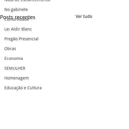
No gabinete
Posts recentes
Ver tudo
Comunidade
Lei Aldir Blanc
Pregão Presencial
Obras
Economia
SEMULHER
Homenagem
Educação e Cultura
Agricultura
Sec. Planejamento
Saúde
Gestão Pública