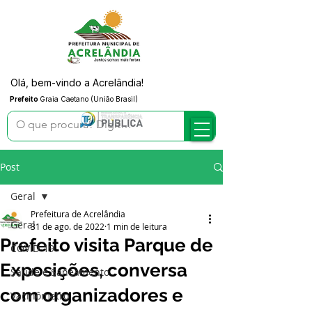
Olá, bem-vindo a Acrelândia!
Prefeito
Graia Caetano (União Brasil)
Post
Geral
Prefeitura de Acrelândia
Geral
31 de ago. de 2022
1 min de leitura
Prefeito visita Parque de
COVID-19
Exposições, conversa
Saúde e Saneamento
com organizadores e
Vacinômetro