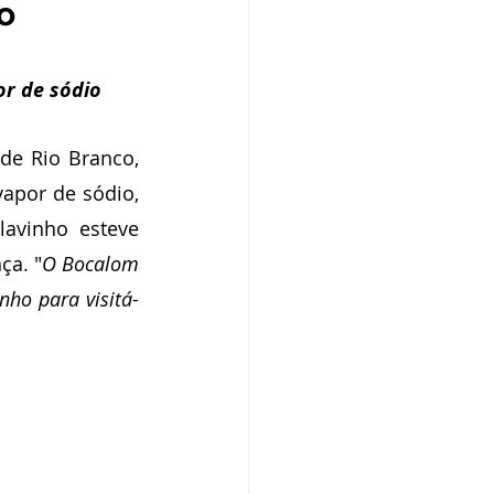
o
o
Campanhas
or de sódio
púdio
de Rio Branco, 
apor de sódio, 
Serviço
Comunicado
avinho esteve 
ça. "
O Bocalom 
ho para visitá-