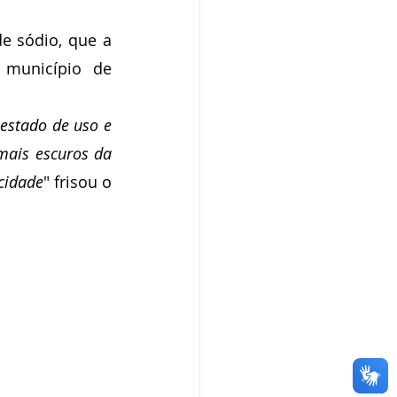
e sódio, que a 
 município de 
estado de uso e 
ais escuros da 
cidade
" frisou o 