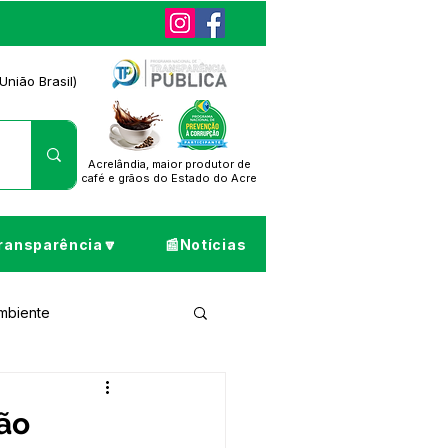
União Brasil)
Acrelândia, maior produtor de
café
e grãos do Estado do Acre
ransparência🔽
📰Notícias
Ambiente
ta de Pesar
ião