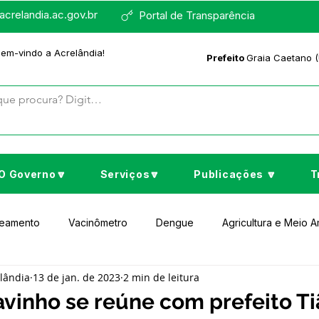
crelandia.ac.gov.br
Portal de Transparência
bem-vindo a Acrelândia!
Prefeito
Graia Caetano (
O Governo🔽
Serviços🔽
Publicações 🔽
T
neamento
Vacinômetro
Dengue
Agricultura e Meio 
elândia
13 de jan. de 2023
2 min de leitura
to Cultura e Lazer
Educação
Assistência Social
No
avinho se reúne com prefeito T