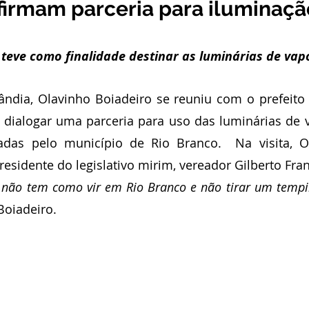
firmam parceria para iluminaçã
stitucional e Governo
Expoacrelandia
Notas e Comunicad
a teve como finalidade destinar as luminárias de vap
 Civil
Convênios e Parcerias
Licitações
Nota de Re
ândia, Olavinho Boiadeiro se reuniu com o prefeito 
 dialogar uma parceria para uso das luminárias de v
rlamentar
Vigilância Sanitária
Casa Civil
Ordem de 
adas pelo município de Rio Branco.  Na visita, Ol
idente do legislativo mirim, vereador Gilberto Fran
sso seletivo
Nota de esclarecimento
não tem como vir em Rio Branco e não tirar um tempin
Boiadeiro.