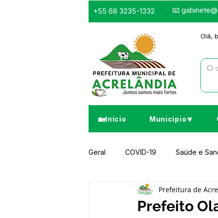
📧
gabinete@a
+55 68 3235-1332
Olá, 
🏡Início
Município🔽
Geral
COVID-19
Saúde e Sa
Prefeitura de Acr
Infraestrutura e Obras
Despor
Prefeito Ol