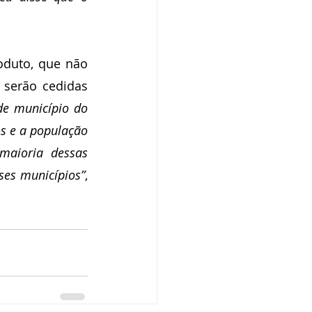
oduto, que não 
 serão cedidas 
de município do 
s e a população 
aioria dessas 
ses municípios”
, 