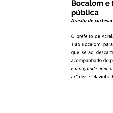
Bocalom e 
Administração e Finanças
In
pública
A visita de cortesi
Datas Comemorativas
Defesa
O prefeito de Acrel
Tião Bocalom, para
Avisos e Convites
Emenda Pa
que serão descart
acompanhado do pres
Eleições
Esporte
Proce
é um grande amigo, 
lo.
” disse Olavinho 