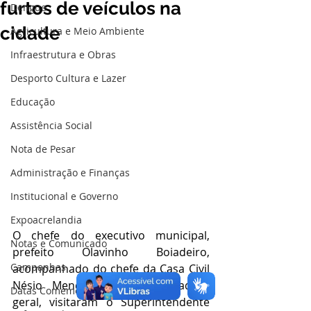
furtos de veículos na
Dengue
cidade
Agricultura e Meio Ambiente
Infraestrutura e Obras
Desporto Cultura e Lazer
Educação
Assistência Social
Nota de Pesar
Administração e Finanças
Institucional e Governo
Expoacrelandia
O chefe do executivo municipal, 
Notas e Comunicado
prefeito Olavinho Boiadeiro, 
Campanhas
acompanhado do chefe da Casa Civil 
Nésio Mendes e da procuradora 
Datas Comemorativas
geral, visitaram o Superintendente 