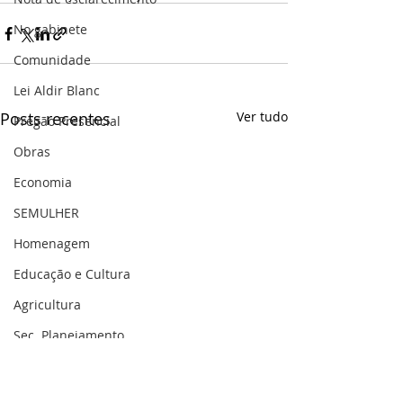
No gabinete
Comunidade
Lei Aldir Blanc
Posts recentes
Ver tudo
Pregão Presencial
Obras
Economia
SEMULHER
Homenagem
Educação e Cultura
Agricultura
Sec. Planejamento
Saúde
Gestão Pública