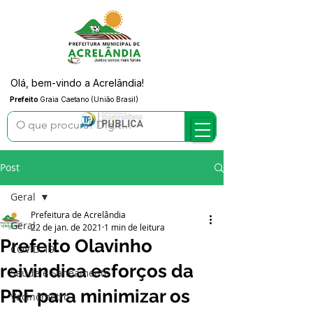
Olá, bem-vindo a Acrelândia!
Prefeito
Graia Caetano (União Brasil)
Post
Geral
Prefeitura de Acrelândia
Geral
22 de jan. de 2021
1 min de leitura
Prefeito Olavinho
COVID-19
reivindica esforços da
Saúde e Saneamento
PRF para minimizar os
Vacinômetro