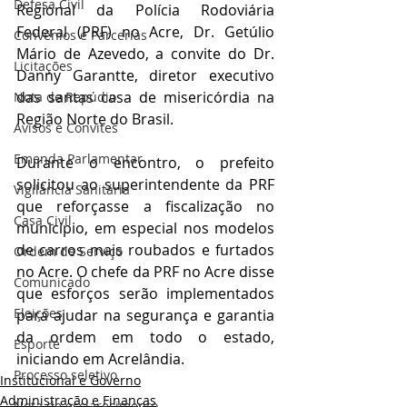
Defesa Civil
Regional da Polícia Rodoviária 
Federal (PRF) no Acre, Dr. Getúlio 
Convênios e Parcerias
Mário de Azevedo, a convite do Dr. 
Licitações
Danny Garantte, diretor executivo 
das santas casa de misericórdia na 
Nota de Repúdio
Região Norte do Brasil.
Avisos e Convites
Emenda Parlamentar
Durante o encontro, o prefeito 
solicitou ao superintendente da PRF 
Vigilância Sanitária
que reforçasse a fiscalização no 
Casa Civil
município, em especial nos modelos 
de carros mais roubados e furtados 
Ordem de Serviço
no Acre. O chefe da PRF no Acre disse 
Comunicado
que esforços serão implementados 
Eleições
para ajudar na segurança e garantia 
da ordem em todo o estado, 
Esporte
iniciando em Acrelândia.
Processo seletivo
Institucional e Governo
Administração e Finanças
Nota de esclarecimento