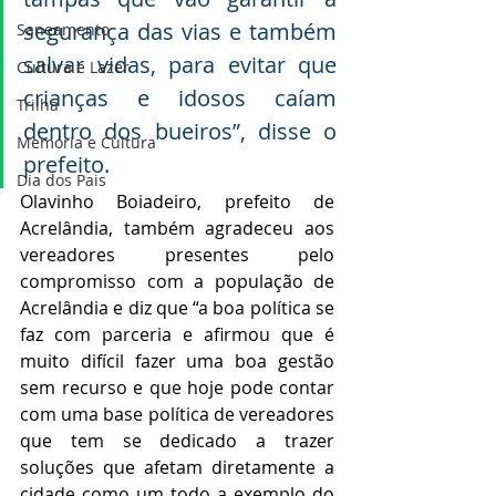
segurança das vias e também 
Saneamento
salvar vidas, para evitar que 
Cultura e Lazer
crianças e idosos caíam 
Trilha
dentro dos bueiros”, disse o 
Memória e Cultura
prefeito.
Dia dos Pais
Olavinho Boiadeiro, prefeito de 
Acrelândia, também agradeceu aos 
vereadores presentes pelo 
compromisso com a população de 
Acrelândia e diz que “a boa política se 
faz com parceria e afirmou que é 
muito difícil fazer uma boa gestão 
sem recurso e que hoje pode contar 
com uma base política de vereadores 
que tem se dedicado a trazer 
soluções que afetam diretamente a 
cidade como um todo a exemplo do 