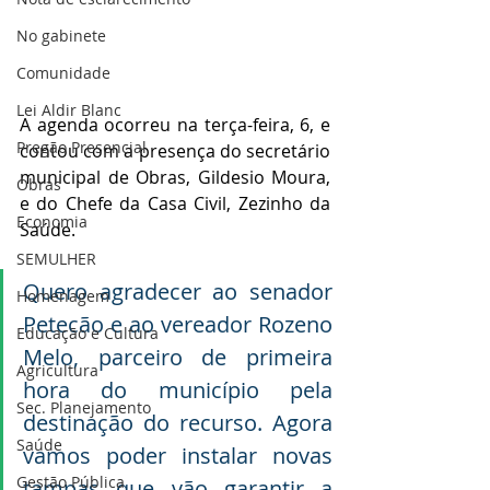
No gabinete
Comunidade
Lei Aldir Blanc
A agenda ocorreu na terça-feira, 6, e 
Pregão Presencial
contou com a presença do secretário 
municipal de Obras, Gildesio Moura, 
Obras
e do Chefe da Casa Civil, Zezinho da 
Economia
Saúde. 
SEMULHER
Quero agradecer ao senador 
Homenagem
Petecão e ao vereador Rozeno 
Educação e Cultura
Melo, parceiro de primeira 
Agricultura
hora do município pela 
Sec. Planejamento
destinação do recurso. Agora 
Saúde
vamos poder instalar novas 
Gestão Pública
tampas que vão garantir a 