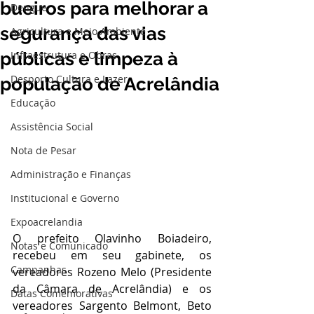
bueiros para melhorar a
Dengue
segurança das vias
Agricultura e Meio Ambiente
públicas e limpeza à
Infraestrutura e Obras
Desporto Cultura e Lazer
população de Acrelândia
Educação
Assistência Social
Nota de Pesar
Administração e Finanças
Institucional e Governo
Expoacrelandia
O prefeito Olavinho Boiadeiro, 
Notas e Comunicado
recebeu em seu gabinete, os 
Campanhas
vereadores Rozeno Melo (Presidente 
da Câmara de Acrelândia) e os 
Datas Comemorativas
vereadores Sargento Belmont, Beto 