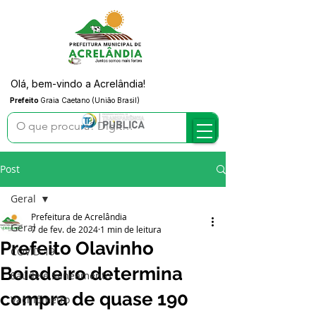
Olá, bem-vindo a Acrelândia!
Prefeito
Graia Caetano (União Brasil)
Post
Geral
Prefeitura de Acrelândia
Geral
7 de fev. de 2024
1 min de leitura
Prefeito Olavinho
COVID-19
Boiadeiro determina
Saúde e Saneamento
compra de quase 190
Vacinômetro