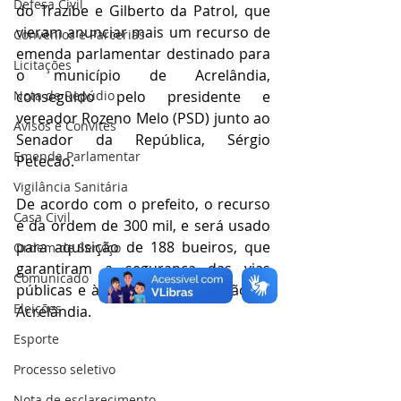
Defesa Civil
do Trazibe e Gilberto da Patrol, que 
vieram anunciar mais um recurso de 
Convênios e Parcerias
emenda parlamentar destinado para 
Licitações
o município de Acrelândia, 
Nota de Repúdio
conseguido pelo presidente e 
vereador Rozeno Melo (PSD) junto ao 
Avisos e Convites
Senador da República, Sérgio 
Emenda Parlamentar
Petecão.
Vigilância Sanitária
De acordo com o prefeito, o recurso 
Casa Civil
é da ordem de 300 mil, e será usado 
para aquisição de 188 bueiros, que 
Ordem de Serviço
garantiram a segurança das vias 
Comunicado
públicas e à limpeza à população de 
Eleições
Acrelândia.
Esporte
Processo seletivo
Nota de esclarecimento