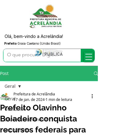
Olá, bem-vindo a Acrelândia!
Prefeito
Graia Caetano (União Brasil)
Post
Geral
Prefeitura de Acrelândia
Geral
17 de jan. de 2024
1 min de leitura
Prefeito Olavinho
COVID-19
Boiadeiro conquista
Saúde e Saneamento
recursos federais para
Vacinômetro