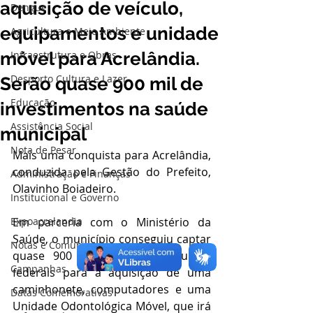
aquisição de veículo,
Dengue
equipamentos e unidade
Agricultura e Meio Ambiente
móvel para Acrelândia.
Infraestrutura e Obras
Desporto Cultura e Lazer
Serão quase 900 mil de
Educação
investimentos na saúde
Assistência Social
municipal
Nota de Pesar
Mais uma conquista para Acrelândia, 
conduzida pela Gestão do Prefeito, 
Administração e Finanças
Olavinho Boiadeiro. 
Institucional e Governo
Expoacrelandia
Em parceria com o Ministério da 
Saúde, o município conseguiu captar 
Notas e Comunicado
quase 900 mil reais em recursos 
Campanhas
federais para a aquisição de uma 
caminhonete, computadores e uma 
Datas Comemorativas
Unidade Odontológica Móvel, que irá 