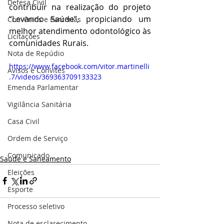
Defesa Civil
contribuir na realização do projeto 
“Levando Saúde”, propiciando um 
Convênios e Parcerias
melhor atendimento odontológico às 
Licitações
comunidades Rurais.
Nota de Repúdio
https://www.facebook.com/vitor.martinelli
Avisos e Convites
.7/videos/369363709133323
Emenda Parlamentar
Vigilância Sanitária
Casa Civil
Ordem de Serviço
Comunicado
Saúde e Saneamento
Eleições
Esporte
Processo seletivo
Nota de esclarecimento