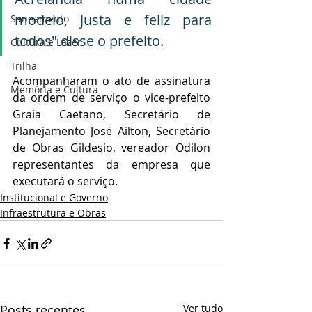
modelo, justa e feliz para 
Saneamento
todos" disse o prefeito.
Cultura e Lazer
Trilha
Acompanharam o ato de assinatura 
Memória e Cultura
da ordem de serviço o vice-prefeito 
Graia Caetano, Secretário de 
Planejamento José Ailton, Secretário 
de Obras Gildesio, vereador Odilon 
representantes da empresa que 
executará o serviço.
Institucional e Governo
Infraestrutura e Obras
Posts recentes
Ver tudo