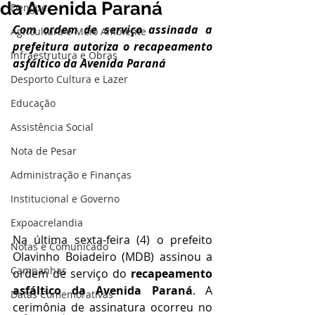
da Avenida Paraná
Dengue
Com ordem de serviço assinada a 
Agricultura e Meio Ambiente
prefeitura autoriza o recapeamento 
Infraestrutura e Obras
asfáltico da Avenida Paraná
Desporto Cultura e Lazer
Educação
Assistência Social
Nota de Pesar
Administração e Finanças
Institucional e Governo
Expoacrelandia
Na última sexta-feira (4) o prefeito 
Notas e Comunicado
Olavinho Boiadeiro (MDB) assinou a 
Campanhas
ordem de serviço do 
recapeamento 
asfáltico da Avenida Paraná
. A 
Datas Comemorativas
cerimônia de assinatura ocorreu no 