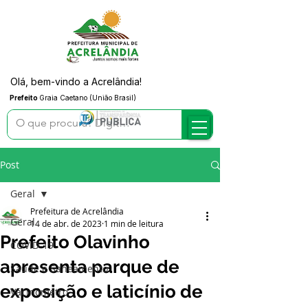
Olá, bem-vindo a Acrelândia!
Prefeito
Graia Caetano (União Brasil)
Post
Geral
Prefeitura de Acrelândia
Geral
14 de abr. de 2023
1 min de leitura
Prefeito Olavinho
COVID-19
apresenta parque de
Saúde e Saneamento
exposição e laticínio de
Vacinômetro