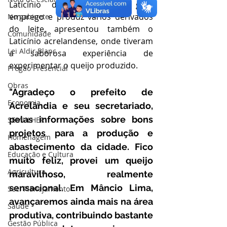
Laticínio da cidade, que gera 
emprego e produz vários derivados 
No gabinete
do leite, apresentou também o 
Comunidade
Laticínio acrelandense, onde tiveram 
Lei Aldir Blanc
a saborosa experiência de 
experimentar o queijo produzido.
Pregão Presencial
Obras
"Agradeço o prefeito de 
Economia
Acrelândia e seu secretariado, 
pelas informações sobre bons 
SEMULHER
projetos para a produção e 
Homenagem
abastecimento da cidade. Fico 
Educação e Cultura
muito feliz, provei um queijo 
Agricultura
maravilhoso, realmente 
sensacional. Em Mâncio Lima, 
Sec. Planejamento
avançaremos ainda mais na área 
Saúde
produtiva, contribuindo bastante 
Gestão Pública