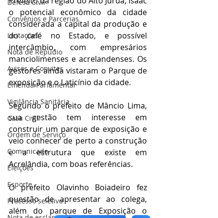
Prefeito da região do Alto Juruá, Isaac 
Defesa Civil
o potencial econômico da cidade 
Convênios e Parcerias
considerada a capital da produção e 
do café no Estado, e possível 
Licitações
intercâmbio, com empresários 
Nota de Repúdio
manciolimenses e acrelandenses. Os 
Avisos e Convites
gestores ainda vistaram o Parque de 
exposição e o Laticínio da cidade.
Emenda Parlamentar
Vigilância Sanitária
Segundo o prefeito de Mâncio Lima, 
sua gestão tem interesse em 
Casa Civil
construir um parque de exposição e 
Ordem de Serviço
veio conhecer de perto a construção 
Comunicado
e a estrutura que existe em 
Acrelândia, com boas referências. 
Eleições
Esporte
O prefeito Olavinho Boiadeiro fez 
questão de apresentar ao colega, 
Processo seletivo
além do parque de Exposição o 
Nota de esclarecimento