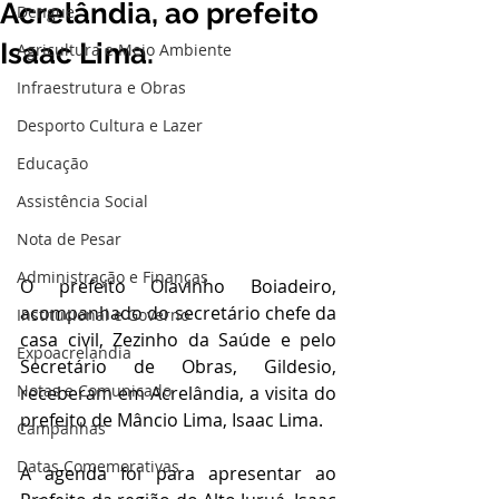
Acrelândia, ao prefeito
Dengue
Isaac Lima.
Agricultura e Meio Ambiente
Infraestrutura e Obras
Desporto Cultura e Lazer
Educação
Assistência Social
Nota de Pesar
Administração e Finanças
O prefeito Olavinho Boiadeiro, 
acompanhado do secretário chefe da 
Institucional e Governo
casa civil, Zezinho da Saúde e pelo 
Expoacrelandia
Secretário de Obras, Gildesio, 
Notas e Comunicado
receberam em Acrelândia, a visita do 
prefeito de Mâncio Lima, Isaac Lima.
Campanhas
Datas Comemorativas
A agenda foi para apresentar ao 