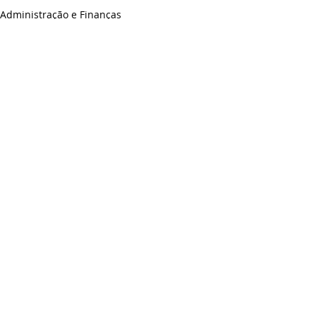
Administração e Finanças
Agricultura e Meio Ambiente
Posts recentes
Ver tudo