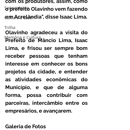
com os produtores, assim, como 
Saneamento
o prefeito Olavinho vem fazendo 
em Acrelândia", disse Isaac Lima.
Cultura e Lazer
Trilha
Olavinho agradeceu a visita do 
Memória e Cultura
Prefeito de Mâncio Lima, Isaac 
Lima, e frisou ser sempre bom 
receber pessoas que tenham 
interesse em conhecer os bons 
projetos da cidade, e entender 
as atividades econômicas do 
Município, e que de alguma 
forma, possa contribuir com 
parceiras, intercâmbio entre os 
empresários, e avançarem.
Galeria de Fotos