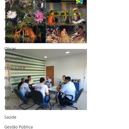
No gabinete
Comunidade
Lei Aldir Blanc
Pregão Presencial
Obras
Economia
SEMULHER
Homenagem
Educação e Cultura
Agricultura
Sec. Planejamento
Saúde
Gestão Pública