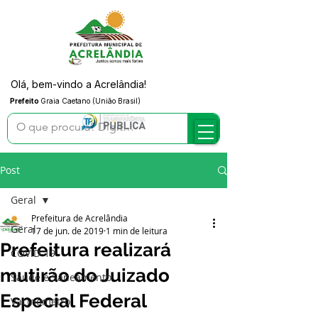
Olá, bem-vindo a Acrelândia!
Prefeito
Graia Caetano (União Brasil)
Post
Geral
Prefeitura de Acrelândia
Geral
17 de jun. de 2019
1 min de leitura
Prefeitura realizará
COVID-19
mutirão do Juizado
Saúde e Saneamento
Especial Federal
Vacinômetro