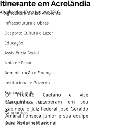
Itinerante em Acrelândia
Dengue
Atualizado:
19 de jun. de 2019
Agricultura e Meio Ambiente
Infraestrutura e Obras
Desporto Cultura e Lazer
Educação
Assistência Social
Nota de Pesar
Administração e Finanças
Institucional e Governo
Expoacrelandia
O Prefeito Caetano e vice 
Marquinhos receberam em seu 
Notas e Comunicado
gabinete o Juiz Federal José Geraldo 
Campanhas
Amaral Fonseca Júnior e sua equipe 
Datas Comemorativas
para visita institucional.