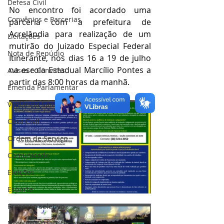
Defesa Civil
No encontro foi acordado uma 
Convênios e Parcerias
parceria com a prefeitura de 
Acrelândia para realização de um 
Licitações
mutirão do Juizado Especial Federal 
Nota de Repúdio
Itinerante, nos dias 16 a 19 de julho 
na escola Estadual Marcílio Pontes a 
Avisos e Convites
partir das 8:00 horas da manhã.
Emenda Parlamentar
Vigilância Sanitária
Casa Civil
Ordem de Serviço
Comunicado
Eleições
Esporte
Processo seletivo
Nota de esclarecimento