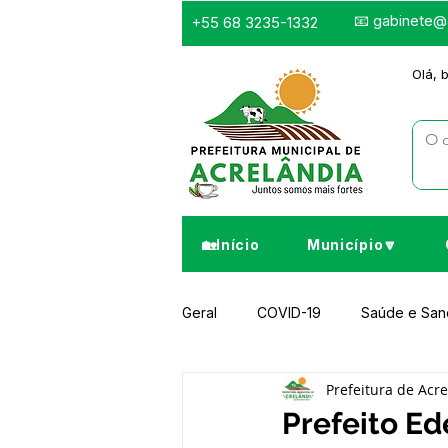
📧
gabinete@a
+55 68 3235-1332
Olá, 
🏡Início
Município🔽
Geral
COVID-19
Saúde e Sa
Prefeitura de Acr
Infraestrutura e Obras
Despor
Prefeito E