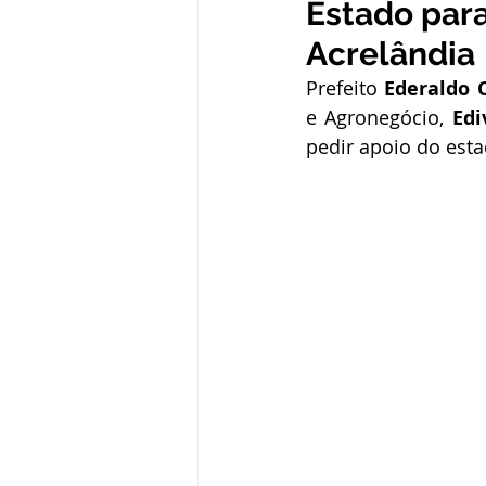
Estado para
Administração e Finanças
In
Acrelândia
Prefeito 
Ederaldo C
Datas Comemorativas
Defesa
e Agronegócio, 
Edi
pedir apoio do esta
Avisos e Convites
Emenda Pa
Eleições
Esporte
Proce