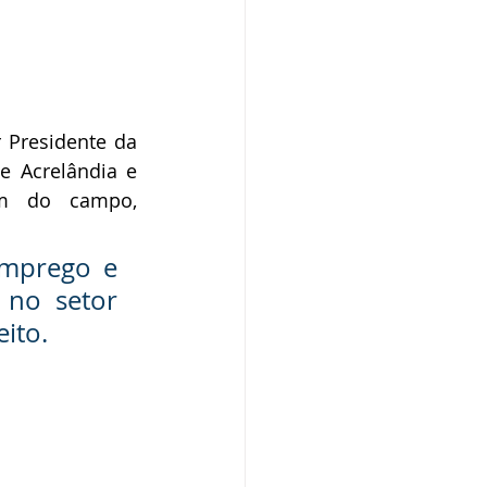
Presidente da 
 Acrelândia e 
m do campo, 
mprego e 
no setor 
eito.