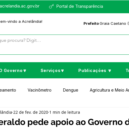
crelandia.ac.gov.br
Portal de Transparência
bem-vindo a Acrelândia!
Prefeito
Graia Caetano (
O Governo🔽
Serviços🔽
Publicações 🔽
T
neamento
Vacinômetro
Dengue
Agricultura e Meio 
elândia
22 de fev. de 2020
1 min de leitura
to Cultura e Lazer
Educação
Assistência Social
No
deraldo pede apoio ao Governo 