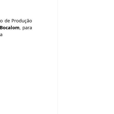
o
Campanhas
ado de Produção 
púdio
 Bocalom
, para 
ia
Serviço
Comunicado