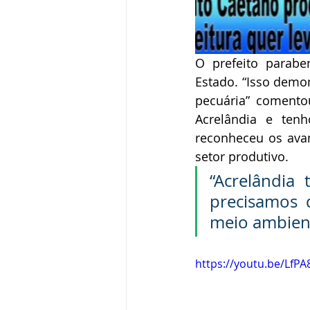
O prefeito parabe
Estado. “Isso demo
pecuária” comento
Acrelândia e ten
reconheceu os avan
setor produtivo. 
“Acrelândia
precisamos 
meio ambient
https://youtu.be/LfP