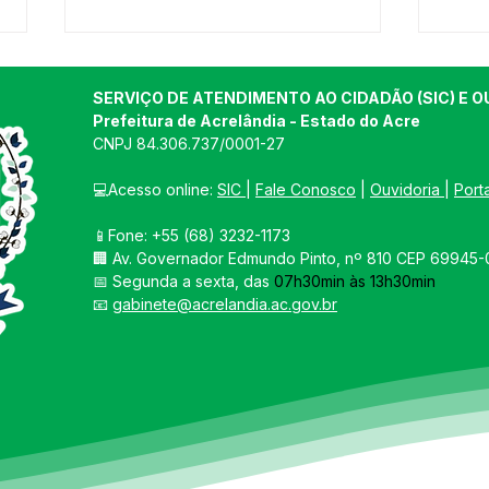
SERVIÇO DE ATENDIMENTO AO CIDADÃO (SIC) E O
Prefeitura de Acrelândia - Estado do Acre
CNPJ 
84.306.737/0001-27
💻Acesso online: 
SIC 
| 
Fale Conosco
 | 
Ouvidoria
| 
Port
📱Fone: +55 
(68) 3232-1173
PREFEITO GRAIA FAZ VISITA
Expo
🏢 
Av. Governador Edmundo Pinto, nº 810 CEP 69945-0
A PRODUTORES RURAIS
Lanç
📅 Segunda a sexta, das 
07h30min às 13h30min
PARA CONHECER MELHOR
conf
📧 
gabinete@acrelandia.ac.gov.br
A PRODUÇÃO E AS
agro
NECESSIDADES
julh