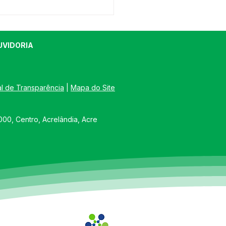
UVIDORIA
al de Transparência
 | 
Mapa do Site
Acrelândia 2026:
00, Centro, Acrelândia, Acre
amento oficial
irma quatro dias de
negócio e festa em
o