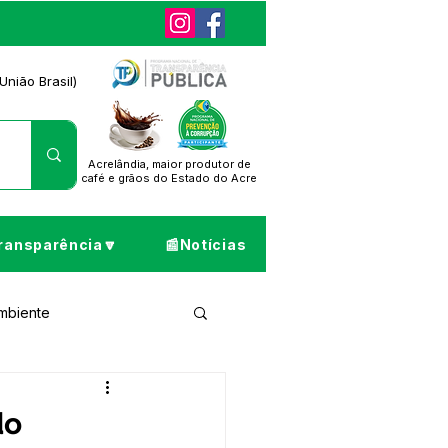
União Brasil)
Acrelândia, maior produtor de
café
e grãos do Estado do Acre
ransparência🔽
📰Notícias
Ambiente
ta de Pesar
do