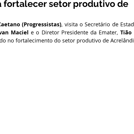
 fortalecer setor produtivo de
stitucional e Governo
Expoacrelandia
Notas e Comunicad
aetano (Progressistas)
, visita o Secretário de Est
 Civil
Convênios e Parcerias
Licitações
Nota de Re
van Maciel 
e o Diretor Presidente da Emater, 
Tião
do no fortalecimento do setor produtivo de Acrelând
rlamentar
Vigilância Sanitária
Casa Civil
Ordem de 
sso seletivo
Nota de esclarecimento