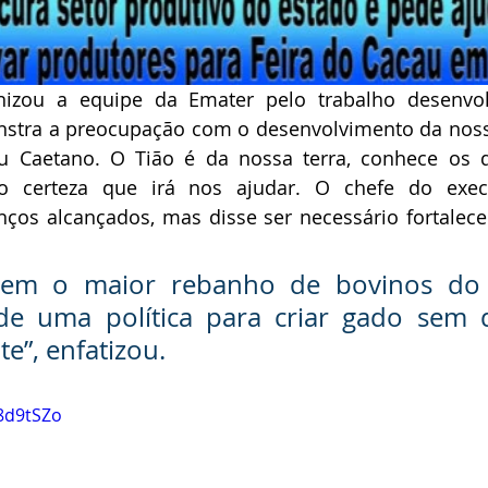
nizou a equipe da Emater pelo trabalho desenvo
nstra a preocupação com o desenvolvimento da nossa
u Caetano. O Tião é da nossa terra, conhece os di
ho certeza que irá nos ajudar. O chefe do exec
ços alcançados, mas disse ser necessário fortalece
 tem o maior rebanho de bovinos do 
de uma política para criar gado sem de
e”, enfatizou.
A8d9tSZo