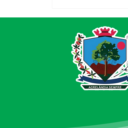
Entrega de Equipamentos
Agrícolas reforça
compromisso com
produtores de Acrelândia