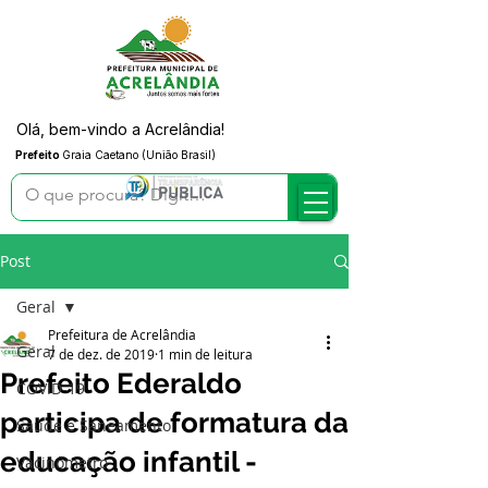
Olá, bem-vindo a Acrelândia!
Prefeito
Graia Caetano (União Brasil)
Post
Geral
Prefeitura de Acrelândia
Geral
7 de dez. de 2019
1 min de leitura
Prefeito Ederaldo
COVID-19
participa de formatura da
Saúde e Saneamento
educação infantil -
Vacinômetro