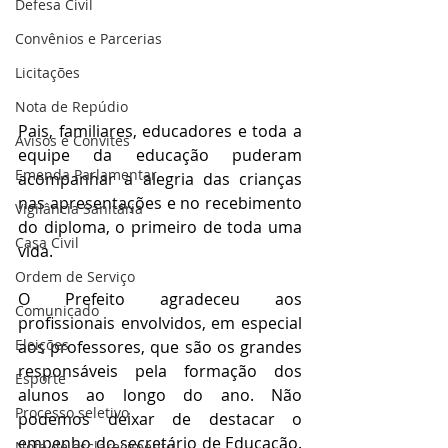
Defesa Civil
Convênios e Parcerias
Licitações
Nota de Repúdio
Pais, familiares, educadores e toda a 
Avisos e Convites
equipe da educação puderam 
Emenda Parlamentar
acompanhar a alegria das crianças 
nas apresentações e no recebimento 
Vigilância Sanitária
do diploma, o primeiro de toda uma 
Casa Civil
vida. 
Ordem de Serviço
O Prefeito agradeceu aos 
Comunicado
profissionais envolvidos, em especial 
Eleições
aos professores, que são os grandes 
responsáveis pela formação dos 
Esporte
alunos ao longo do ano. Não 
Processo seletivo
podemos deixar de destacar o 
empenho do secretário de Educação. 
Nota de esclarecimento