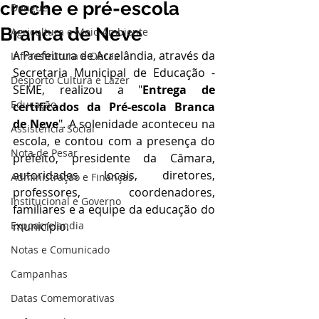
creche e pré-escola
Dengue
Branca de Neve
Agricultura e Meio Ambiente
A Prefeitura de Acrelândia, através da 
Infraestrutura e Obras
Secretaria Municipal de Educação - 
Desporto Cultura e Lazer
SEME, realizou a "
Entrega de 
Educação
certificados da Pré-escola Branca 
de Neve
". A solenidade aconteceu na 
Assistência Social
escola, e contou com a presença do 
Nota de Pesar
prefeito, presidente da Câmara, 
autoridades locais, diretores, 
Administração e Finanças
professores, coordenadores, 
Institucional e Governo
familiares e a equipe da educação do 
Expoacrelandia
município. 
Notas e Comunicado
Campanhas
Datas Comemorativas