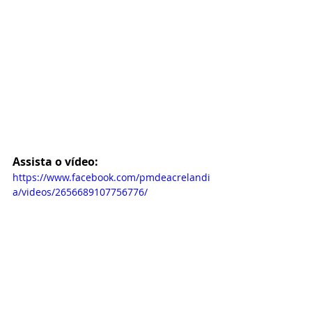
Assista o vídeo:
https://www.facebook.com/pmdeacrelandi
a/videos/2656689107756776/
Educação