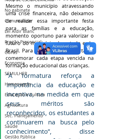
Mesmo o município atravessando 
No gabinete
uma crise financeira, não deixamos 
de realizar essa importante festa 
Comunidade
para as famílias e a educação, 
Lei Aldir Blanc
momento oportuno para valorizar o 
Pregão Presencial
futuro do município do estado e do 
Brasil. Para o prefeito, é importante 
Obras
comemorar cada etapa vencida na 
Economia
formação educacional das crianças. 
SEMULHER
“A formatura reforça a 
importância da educação e 
Homenagem
incentiva, na medida em que 
Educação e Cultura
seus méritos são 
Agricultura
reconhecidos, os estudantes a 
Sec. Planejamento
continuarem na busca pelo 
Saúde
conhecimento”, disse 
Gestão Pública