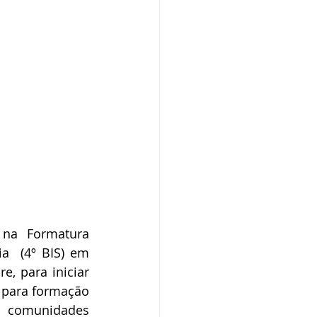
o
Campanhas
púdio
Serviço
Comunicado
 na Formatura 
a  (4º BIS) em 
 para iniciar 
para formação 
 comunidades 