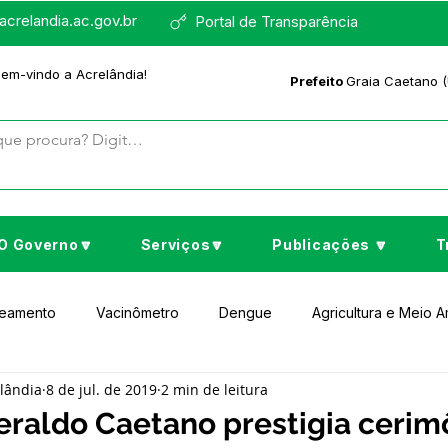
crelandia.ac.gov.br
Portal de Transparência
bem-vindo a Acrelândia!
Prefeito
Graia Caetano (
O Governo🔽
Serviços🔽
Publicações 🔽
T
neamento
Vacinômetro
Dengue
Agricultura e Meio 
elândia
8 de jul. de 2019
2 min de leitura
to Cultura e Lazer
Educação
Assistência Social
No
eraldo Caetano prestigia cerim