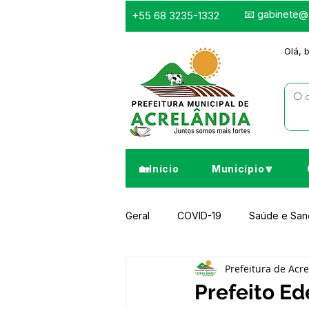
📧
gabinete@a
+55 68 3235-1332
Olá, 
🏡Início
Município🔽
Geral
COVID-19
Saúde e Sa
Prefeitura de Acr
Infraestrutura e Obras
Despor
Prefeito Ed