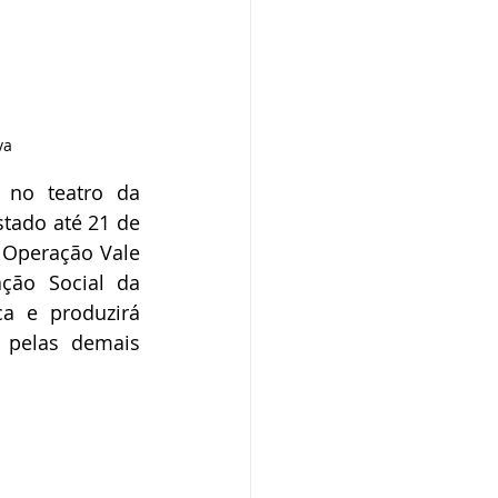
va
no teatro da 
tado até 21 de 
 Operação Vale 
ão Social da 
ca e produzirá 
 pelas demais 