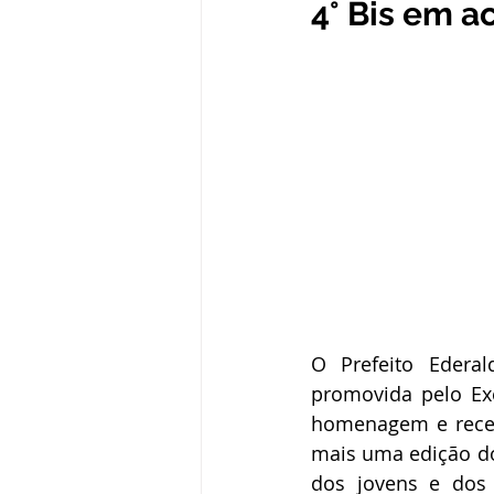
4° Bis em a
Administração e Finanças
In
Datas Comemorativas
Defesa
Avisos e Convites
Emenda Pa
Eleições
Esporte
Proce
O Prefeito Ederal
promovida pelo Exér
homenagem e recepç
mais uma edição do
dos jovens e dos 