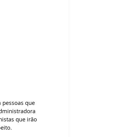
m pessoas que 
dministradora 
istas que irão 
eito.