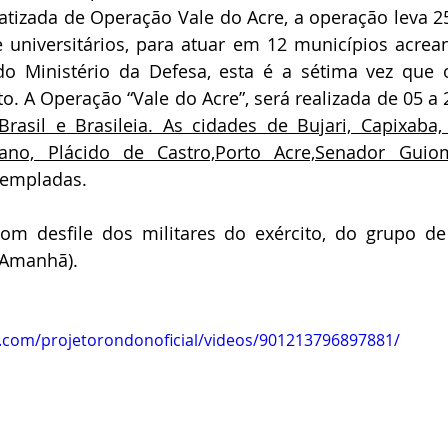
atizada de Operação Vale do Acre, a operação leva 25
e universitários, para atuar em 12 municípios acrea
o Ministério da Defesa, esta é a sétima vez que o
Brasil e Brasileia. As cidades de Bujari, Capixaba, E
ano, Plácido de Castro,Porto Acre,Senador Guio
empladas.
m desfile dos militares do exército, do grupo de e
Amanhã).
.com/projetorondonoficial/videos/901213796897881/