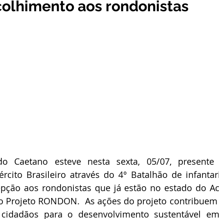
colhimento aos rondonistas
stitucional e Governo
Expoacrelandia
Notas e Comunicad
 Civil
Convênios e Parcerias
Licitações
Nota de Re
rlamentar
Vigilância Sanitária
Casa Civil
Ordem de 
sso seletivo
Nota de esclarecimento
do Caetano esteve nesta sexta, 05/07, presente
cito Brasileiro através do 4° Batalhão de infantari
ão aos rondonistas que já estão no estado do Acre,
 Projeto RONDON.  As ações do projeto contribuem 
cidadãos para o desenvolvimento sustentável em