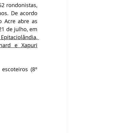
2 rondonistas, 
nos. De acordo 
 Acre abre as 
portas para o projeto. A Operação “Vale do Acre”, será realizada de 05 a 21 de julho, em 
pitaciolândia, 
mard e Xapuri
scoteiros (8° 