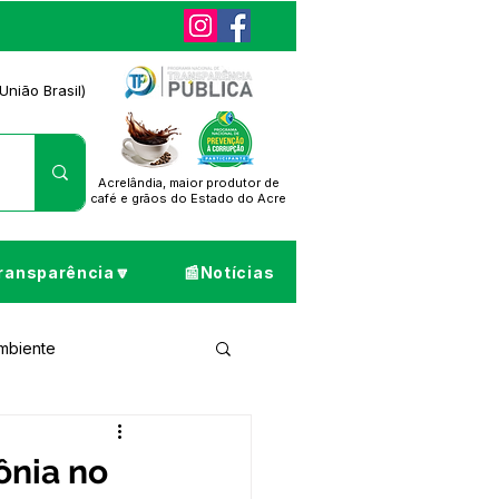
União Brasil)
Acrelândia, maior produtor de
café
e grãos do Estado do Acre
ransparência🔽
📰Notícias
Ambiente
ta de Pesar
ônia no