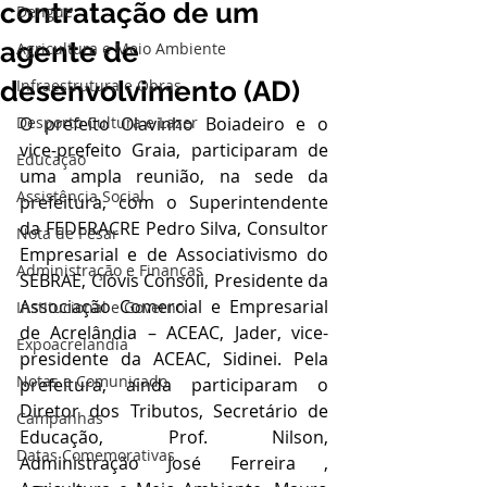
contratação de um
Dengue
agente de
Agricultura e Meio Ambiente
desenvolvimento (AD)
Infraestrutura e Obras
Desporto Cultura e Lazer
O prefeito Olavinho Boiadeiro e o 
vice-prefeito Graia, participaram de 
Educação
uma ampla reunião, na sede da 
Assistência Social
prefeitura, com o Superintendente 
da FEDERACRE Pedro Silva, Consultor 
Nota de Pesar
Empresarial e de Associativismo do 
Administração e Finanças
SEBRAE, Clóvis Consoli, Presidente da 
Associação Comercial e Empresarial 
Institucional e Governo
de Acrelândia – ACEAC, Jader, vice-
Expoacrelandia
presidente da ACEAC, Sidinei. Pela 
Notas e Comunicado
prefeitura, ainda participaram o 
Diretor dos Tributos, Secretário de 
Campanhas
Educação, Prof. Nilson, 
Datas Comemorativas
Administração José Ferreira , 