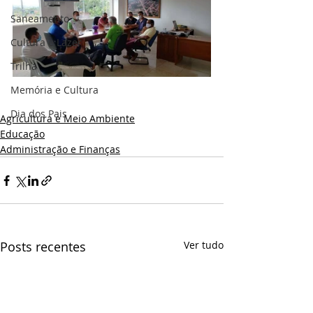
Saneamento
Cultura e Lazer
Trilha
Memória e Cultura
Dia dos Pais
Agricultura e Meio Ambiente
Educação
Administração e Finanças
Posts recentes
Ver tudo