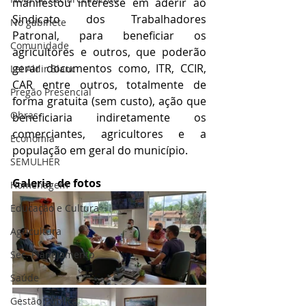
manifestou interesse em aderir ao 
Sindicato dos Trabalhadores 
No gabinete
Patronal, para beneficiar os 
Comunidade
agricultores e outros, que poderão 
gerar documentos como, ITR, CCIR, 
Lei Aldir Blanc
CAR entre outros, totalmente de 
Pregão Presencial
forma gratuita (sem custo), ação que 
Obras
beneficiaria indiretamente os 
comerciantes, agricultores e a 
Economia
população em geral do município.
SEMULHER
Galeria  de fotos
Homenagem
Educação e Cultura
Agricultura
Sec. Planejamento
Saúde
Gestão Pública