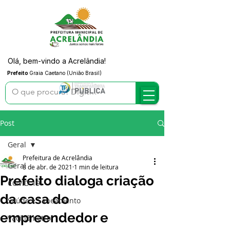
Olá, bem-vindo a Acrelândia!
Prefeito
Graia Caetano (União Brasil)
Post
Geral
Prefeitura de Acrelândia
Geral
8 de abr. de 2021
1 min de leitura
Prefeito dialoga criação
COVID-19
da casa do
Saúde e Saneamento
empreendedor e
Vacinômetro