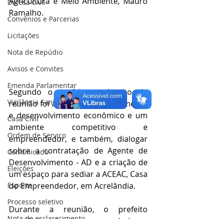
Agricultura e Meio Ambiente, Mauro 
Defesa Civil
Ramalho.
Convênios e Parcerias
Licitações
Nota de Repúdio
Avisos e Convites
Emenda Parlamentar
Segundo o prefeito, o intuito da 
Vigilância Sanitária
reunião foi alinhar ações de fomento 
e desenvolvimento econômico e um 
Casa Civil
ambiente competitivo e 
Ordem de Serviço
empreendedor, e também, dialogar 
sobre a contratação de Agente de 
Comunicado
Desenvolvimento - AD e a criação de 
Eleições
um espaço para sediar a ACEAC, Casa 
Esporte
do Empreendedor, em Acrelândia. 
Processo seletivo
Durante a reunião, o prefeito 
Nota de esclarecimento