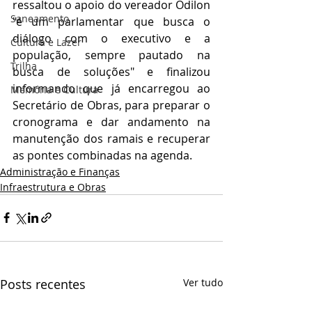
ressaltou o apoio do vereador Odilon 
Saneamento
"é um parlamentar que busca o 
diálogo com o executivo e a 
Cultura e Lazer
população, sempre pautado na 
Trilha
busca de soluções" e finalizou 
informando que já encarregou ao 
Memória e Cultura
Secretário de Obras, para preparar o 
cronograma e dar andamento na 
manutenção dos ramais e recuperar 
as pontes combinadas na agenda.
Administração e Finanças
Infraestrutura e Obras
Posts recentes
Ver tudo