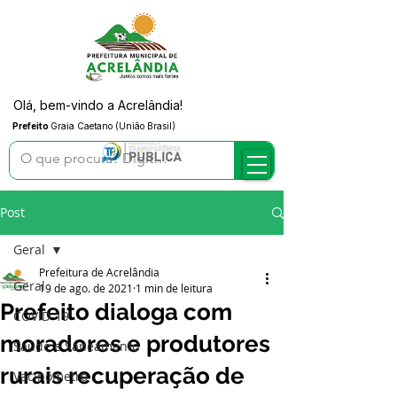
Olá, bem-vindo a Acrelândia!
Prefeito
Graia Caetano (União Brasil)
Post
Geral
Prefeitura de Acrelândia
Geral
19 de ago. de 2021
1 min de leitura
Prefeito dialoga com
COVID-19
moradores e produtores
Saúde e Saneamento
rurais recuperação de
Vacinômetro