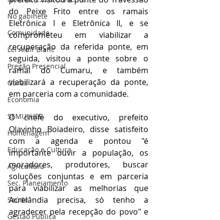
do Peixe Frito entre os ramais 
No gabinete
Eletrônica I e Eletrônica II, e se 
Comunidade
comprometeu em viabilizar a 
recuperação da referida ponte, em 
Lei Aldir Blanc
seguida, visitou a ponte sobre o 
Pregão Presencial
ramal do Cumaru, e também 
viabilizará a recuperação da ponte, 
Obras
em parceria com a comunidade.
Economia
SEMULHER
O chefe do executivo, prefeito 
Olavinho Boiadeiro, disse satisfeito 
Homenagem
com a agenda e pontou "é 
Educação e Cultura
importante ouvir a população, os 
moradores, produtores, buscar 
Agricultura
soluções conjuntas e em parceria 
Sec. Planejamento
para viabilizar as melhorias que 
Acrelândia precisa, só tenho a 
Saúde
agradecer pela recepção do povo" e 
Gestão Pública