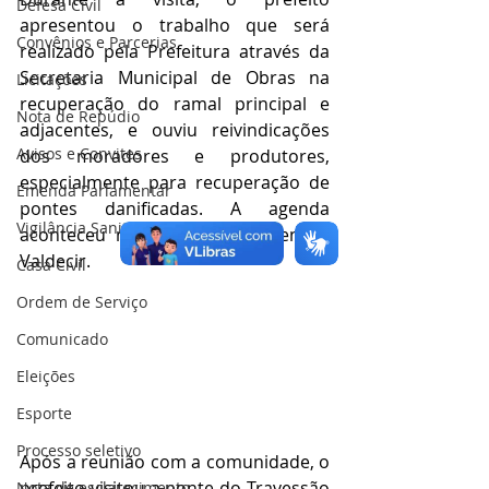
Defesa Civil
apresentou o trabalho que será 
Convênios e Parcerias
realizado pela Prefeitura através da 
Secretaria Municipal de Obras na 
Licitações
recuperação do ramal principal e 
Nota de Repúdio
adjacentes, e ouviu reivindicações 
Avisos e Convites
dos moradores e produtores, 
especialmente para recuperação de 
Emenda Parlamentar
pontes danificadas. A agenda 
Vigilância Sanitária
aconteceu na residência do senhor 
Valdecir.
Casa Civil
Ordem de Serviço
Comunicado
Eleições
Esporte
Processo seletivo
Após a reunião com a comunidade, o 
prefeito visitou a ponte do Travessão 
Nota de esclarecimento