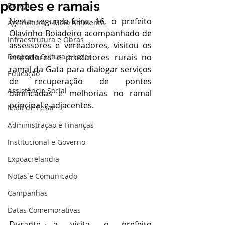
pontes e ramais
Dengue
Nesta segunda-feira, 16, o prefeito 
Agricultura e Meio Ambiente
Olavinho Boiadeiro acompanhado de 
Infraestrutura e Obras
assessores e vereadores, visitou os 
Desporto Cultura e Lazer
moradores e produtores rurais no 
ramal da Gata para dialogar serviços 
Educação
de recuperação de pontes 
Assistência Social
danificadas e melhorias no ramal 
principal e adjacentes.
Nota de Pesar
Administração e Finanças
Institucional e Governo
Expoacrelandia
Notas e Comunicado
Campanhas
Datas Comemorativas
Durante a visita, o prefeito 