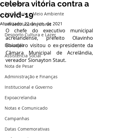
celebra vitória contra a
Dengue
covid-19
Agricultura e Meio Ambiente
Atualizado:
22 de jun. de 2021
Infraestrutura e Obras
O chefe do executivo municipal 
Desporto Cultura e Lazer
acrelandense, prefeito Olavinho 
Boiadeiro visitou o ex-presidente da 
Educação
Câmara Municipal de Acrelândia, 
Assistência Social
vereador Sionayton Staut.
Nota de Pesar
Administração e Finanças
Institucional e Governo
Expoacrelandia
Notas e Comunicado
Campanhas
Datas Comemorativas