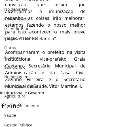
convicção que assim que 
No gabinete
alcançarmos a imunização de 
rebanho, as coisas irão melhorar, 
Comunidade
estamos fazendo o nosso melhor 
Lei Aldir Blanc
para isto acontecer o mais breve 
Pregão Presencial
possível em Acrelândia".
Obras
Acompanharam o prefeito na visita 
Economia
institucional: vice-prefeito Graia 
Caetano, Secretário Municipal de 
SEMULHER
Administração e da Casa Civil, 
Homenagem
Zezinho Ferreira e o Secretário 
Municipal de Saúde, Vitor Martinelli.
Educação e Cultura
Institucional e Governo
Agricultura
Sec. Planejamento
Saúde
Gestão Pública