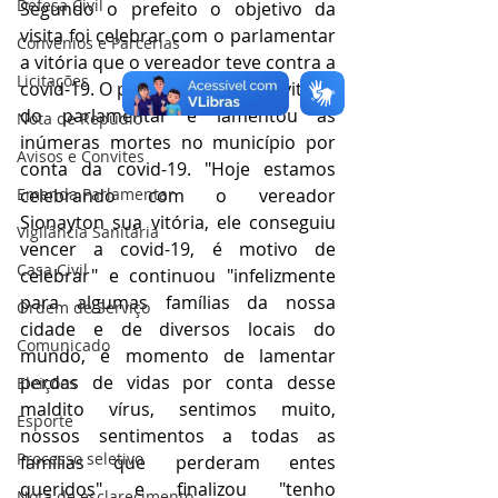
Defesa Civil
Segundo o prefeito o objetivo da 
visita foi celebrar com o parlamentar 
Convênios e Parcerias
a vitória que o vereador teve contra a 
Licitações
covid-19. O prefeito celebrou a vitória 
do parlamentar e lamentou as 
Nota de Repúdio
inúmeras mortes no município por 
Avisos e Convites
conta da covid-19. "Hoje estamos 
Emenda Parlamentar
celebrando com o vereador 
Sionayton sua vitória, ele conseguiu 
Vigilância Sanitária
vencer a covid-19, é motivo de 
Casa Civil
celebrar" e continuou "infelizmente 
para algumas famílias da nossa 
Ordem de Serviço
cidade e de diversos locais do 
Comunicado
mundo, é momento de lamentar 
perdas de vidas por conta desse 
Eleições
maldito vírus, sentimos muito, 
Esporte
nossos sentimentos a todas as 
Processo seletivo
famílias que perderam entes 
queridos" e finalizou "tenho 
Nota de esclarecimento