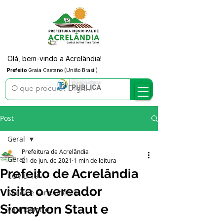
Olá, bem-vindo a Acrelândia!
Prefeito
Graia Caetano (União Brasil)
Post
Geral
Prefeitura de Acrelândia
Geral
21 de jun. de 2021
1 min de leitura
Prefeito de Acrelândia
COVID-19
visita o vereador
Saúde e Saneamento
Sionayton Staut e
Vacinômetro