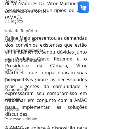
Defesa Civil
de Vereadores Dr. Vitor Martineli, na 
Associação dos Municípios do Acre 
Convênios e Parcerias
(AMAC). 
Licitações
Nota de Repúdio
Raline Melo apresentou as demandas 
Avisos e Convites
dos convênios existentes que estão 
Emenda Parlamentar
em andamento, sanou dúvidas junto 
ao Prefeito Olavo Rezende e o 
Vigilância Sanitária
Presidente da Câmara, Vitor 
Casa Civil
Martinelli, que compartilharam suas 
perspectivas sobre as necessidades 
Ordem de Serviço
mais urgentes da comunidade e 
Comunicado
expressaram seu compromisso em 
Eleições
trabalhar em conjunto com a AMAC 
para implementar as soluções 
Esporte
discutidas. 
Processo seletivo
A AMAC se coloca à disposição para 
Nota de esclarecimento