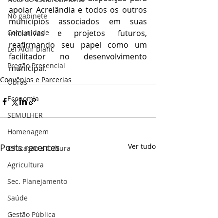
apoiar Acrelândia e todos os outros 
No gabinete
municípios associados em suas 
Comunidade
iniciativas e projetos futuros, 
reafirmando seu papel como um 
Lei Aldir Blanc
facilitador no desenvolvimento 
Pregão Presencial
municipal.
Convênios e Parcerias
Obras
Economia
SEMULHER
Homenagem
Posts recentes
Ver tudo
Educação e Cultura
Agricultura
Sec. Planejamento
Saúde
Gestão Pública