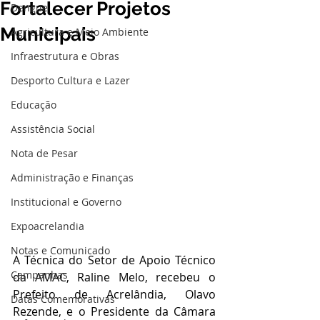
Fortalecer Projetos
Dengue
Municipais
Agricultura e Meio Ambiente
Infraestrutura e Obras
Desporto Cultura e Lazer
Educação
Assistência Social
Nota de Pesar
Administração e Finanças
Institucional e Governo
Expoacrelandia
Notas e Comunicado
A Técnica do Setor de Apoio Técnico 
Campanhas
da AMAC, Raline Melo, recebeu o 
Prefeito de Acrelândia, Olavo 
Datas Comemorativas
Rezende, e o Presidente da Câmara 