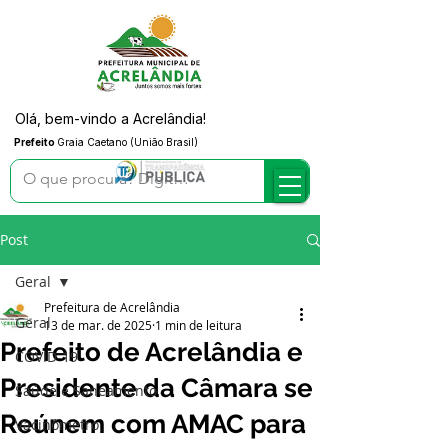
Olá, bem-vindo a Acrelândia!
Prefeito
Graia Caetano (União Brasil)
Post
Geral
Prefeitura de Acrelândia
Geral
13 de mar. de 2025
1 min de leitura
Prefeito de Acrelândia e
COVID-19
Presidente da Câmara se
Saúde e Saneamento
Reúnem com AMAC para
Vacinômetro