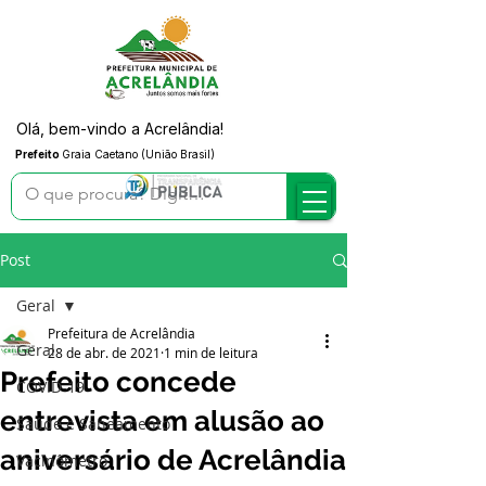
Olá, bem-vindo a Acrelândia!
Prefeito
Graia Caetano (União Brasil)
Post
Geral
Prefeitura de Acrelândia
Geral
28 de abr. de 2021
1 min de leitura
Prefeito concede
COVID-19
entrevista em alusão ao
Saúde e Saneamento
aniversário de Acrelândia
Vacinômetro