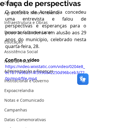
e faça de perspectivas
Dengue
O prefeito de Acrelândia concedeu 
Agricultura e Meio Ambiente
uma entrevista e falou de 
Infraestrutura e Obras
perspectivas e esperanças para o 
Desporto Cultura e Lazer
povo acrelandense em alusão aos 29 
anos do município, celebrado nesta 
Educação
quarta-feira, 28.  
Assistência Social
Confira o vídeo
Nota de Pesar
https://video.wixstatic.com/video/0204e8_
Administração e Finanças
ec1b77a9b3314f399d842250d96bceb3/72
0p/mp4/file.mp4
Institucional e Governo
Expoacrelandia
Notas e Comunicado
Campanhas
Datas Comemorativas