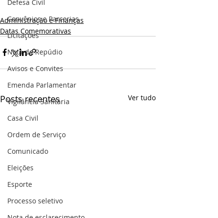
Defesa Civil
Convênios e Parcerias
Administração e Finanças
Datas Comemorativas
Licitações
Nota de Repúdio
Avisos e Convites
Emenda Parlamentar
Posts recentes
Ver tudo
Vigilância Sanitária
Casa Civil
Ordem de Serviço
Comunicado
Eleições
Esporte
Processo seletivo
Nota de esclarecimento