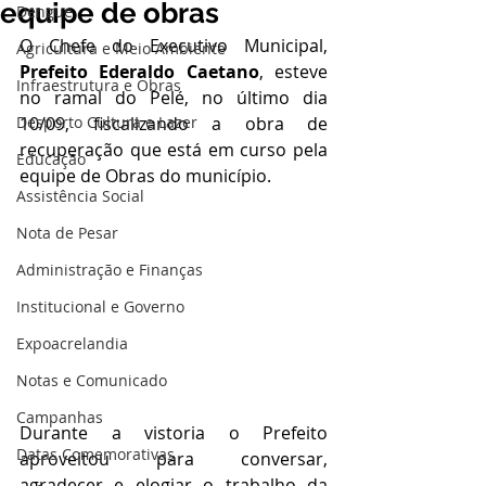
equipe de obras
Dengue
O Chefe do Executivo Municipal, 
Agricultura e Meio Ambiente
Prefeito Ederaldo Caetano
, esteve 
Infraestrutura e Obras
no ramal do Pelé, no último dia 
Desporto Cultura e Lazer
10/09, fiscalizando a obra de 
recuperação que está em curso pela 
Educação
equipe de Obras do município.
Assistência Social
Nota de Pesar
Administração e Finanças
Institucional e Governo
Expoacrelandia
Notas e Comunicado
Campanhas
Durante a vistoria o Prefeito 
Datas Comemorativas
aproveitou para conversar, 
agradecer e elogiar o trabalho da 