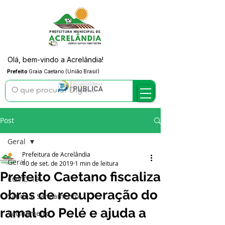
Olá, bem-vindo a Acrelândia!
Prefeito
Graia Caetano (União Brasil)
Post
Geral
Prefeitura de Acrelândia
Geral
10 de set. de 2019
1 min de leitura
Prefeito Caetano fiscaliza
COVID-19
obras de recuperação do
Saúde e Saneamento
ramal do Pelé e ajuda a
Vacinômetro