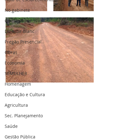
No gabinete
Comunidade
Lei Aldir Blanc
Pregão Presencial
Obras
Economia
SEMULHER
Homenagem
Educação e Cultura
Agricultura
Sec. Planejamento
Saúde
Gestão Pública