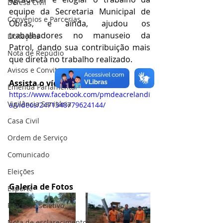
Defesa Civil
equipe da Secretaria Municipal de 
Convênios e Parcerias
Obras, e ainda, ajudou os 
trabalhadores no manuseio da 
Licitações
Patrol, dando sua contribuição mais 
Nota de Repúdio
que direta no trabalho realizado. 
Avisos e Convites
Assista o vídeo
Emenda Parlamentar
https://www.facebook.com/pmdeacrelandi
Vigilância Sanitária
a/videos/2471348779624144/
Casa Civil
Ordem de Serviço
Comunicado
Eleições
Galeria de Fotos
Esporte
Processo seletivo
Nota de esclarecimento