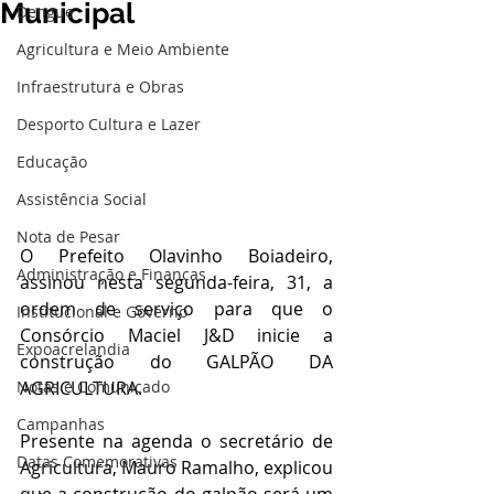
Municipal
Dengue
Agricultura e Meio Ambiente
Infraestrutura e Obras
Desporto Cultura e Lazer
Educação
Assistência Social
Nota de Pesar
O Prefeito Olavinho Boiadeiro, 
Administração e Finanças
assinou nesta segunda-feira, 31, a 
ordem de serviço para que o 
Institucional e Governo
Consórcio Maciel J&D inicie a 
Expoacrelandia
construção do GALPÃO DA 
Notas e Comunicado
AGRICULTURA.
Campanhas
Presente na agenda o secretário de 
Datas Comemorativas
Agricultura, Mauro Ramalho, explicou 