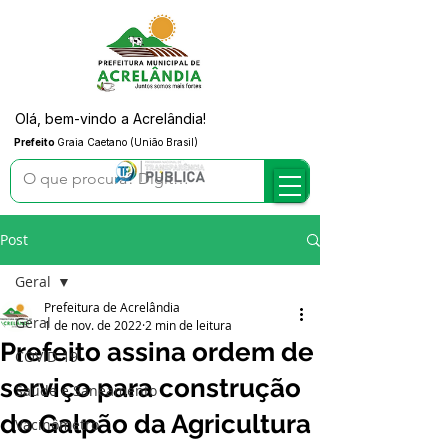
Olá, bem-vindo a Acrelândia!
Prefeito
Graia Caetano (União Brasil)
Post
Geral
Prefeitura de Acrelândia
Geral
1 de nov. de 2022
2 min de leitura
Prefeito assina ordem de
COVID-19
serviço para construção
Saúde e Saneamento
do Galpão da Agricultura
Vacinômetro