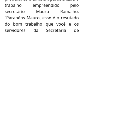
trabalho empreendido pelo 
secretário Mauro Ramalho. 
"Parabéns Mauro, esse é o resutado 
do bom trabalho que você e os 
servidores da Secretaria de 
Agricultura, e com a parceria dos 
produtores e agricultores vem 
realizando na cidade" destacou o 
prefeito.
A empresa, o prefeito pediu que o 
trabalho seja executado cumprindo 
as normas, de forma sustentável, 
contribuindo com a geração de 
emprego e renda em Acrelândia. "Se 
possível compre os materiais para a 
obra aqui; e contratem mão de obra 
local, isso é bom para o comércio, 