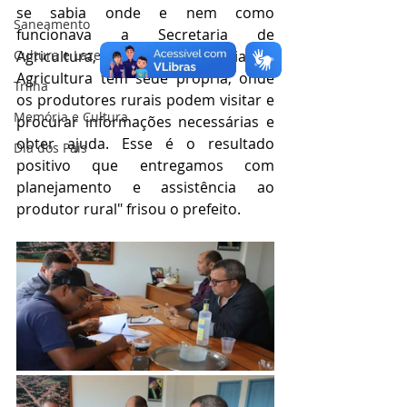
se sabia onde e nem como 
Saneamento
funcionava a Secretaria de 
Cultura e Lazer
Agricultura, agora a secretaria de 
Agricultura tem sede própria, onde 
Trilha
os produtores rurais podem visitar e 
Memória e Cultura
procurar informações necessárias e 
obter ajuda. Esse é o resultado 
Dia dos Pais
positivo que entregamos com 
planejamento e assistência ao 
produtor rural" frisou o prefeito.