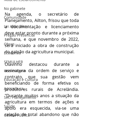
No gabinete
Na agenda, o secretário de 
Comunidade
Planejamento, Ailton, frisou que toda 
Lei Aldir Blanc
a documentação e licenciamento 
deve estar pronto durante a próxima 
Pregão Presencial
semana, e que novembro de 2022, 
Obras
será iniciado a obra de construção 
do galpão da agricultura municipal.
Economia
SEMULHER
Olavinho destacou durante a 
assinatura da ordem de serviço e 
Homenagem
contrato, que sua gestão vem 
Educação e Cultura
beneficiando de forma efetiva os 
Agricultura
produtores rurais de Acrelândia. 
"Durante muitos anos a situação da 
Sec. Planejamento
agricultura em termos de ações e 
Saúde
apoio era esquecida, via-se uma 
relação de total abandono que não 
Gestão Pública