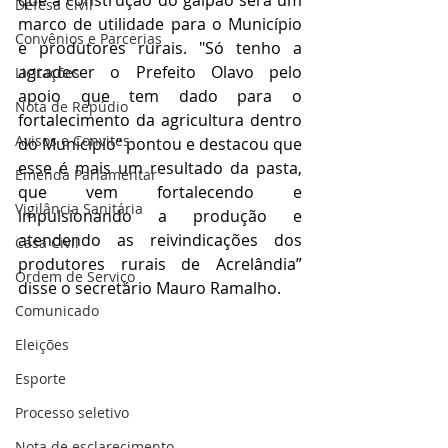
que a construção do galpão será um 
Defesa Civil
marco de utilidade para o Município 
Convênios e Parcerias
e produtores rurais. "Só tenho a 
agradecer o Prefeito Olavo pelo 
Licitações
apoio que tem dado para o 
Nota de Repúdio
fortalecimento da agricultura dentro 
Avisos e Convites
do Município“ pontou e destacou que 
esse é mais um resultado da pasta, 
Emenda Parlamentar
que vem fortalecendo e 
Vigilância Sanitária
impulsionando a produção e 
atendendo as reivindicações dos 
Casa Civil
produtores rurais de Acrelândia” 
Ordem de Serviço
disse o secretário Mauro Ramalho.
Comunicado
Eleições
Esporte
Processo seletivo
Nota de esclarecimento