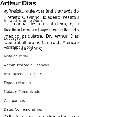
Arthur Dias
Dengue
A Prefeitura de Acrelândia através do 
Agricultura e Meio Ambiente
Prefeito Olavinho Boiadeiro, realizou 
Infraestrutura e Obras
na manhã desta quinta-feira, 6, o 
Desporto Cultura e Lazer
acolhimento e apresentação do 
médico psiquiatra, Dr. Arthur Dias 
Educação
que trabalhará no Centro de Atenção 
Assistência Social
Psicossocial (CAPS).
Nota de Pesar
Administração e Finanças
Institucional e Governo
Expoacrelandia
Notas e Comunicado
Campanhas
Datas Comemorativas
O Prefeito ressaltou a importância na 