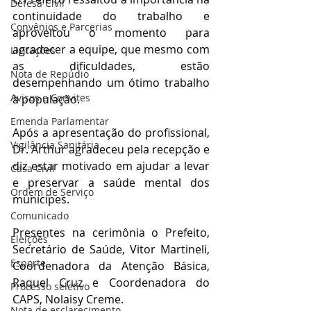
Defesa Civil
continuidade do trabalho e 
Convênios e Parcerias
aproveitou o momento para 
agradecer a equipe, que mesmo com 
Licitações
as dificuldades, estão 
Nota de Repúdio
desempenhando um ótimo trabalho 
Avisos e Convites
à população.
Emenda Parlamentar
Após a apresentação do profissional, 
Vigilância Sanitária
Dr. Arthur agradeceu pela recepção e 
diz estar motivado em ajudar a levar 
Casa Civil
e preservar a saúde mental dos 
Ordem de Serviço
munícipes.
Comunicado
Presentes na cerimônia o Prefeito, 
Eleições
Secretário de Saúde, Vitor Martineli, 
Esporte
Coordenadora da Atenção Básica, 
Raquel Cruz e Coordenadora do 
Processo seletivo
CAPS, Nolaisy Creme.
Nota de esclarecimento