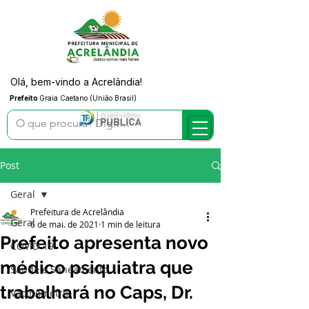
Olá, bem-vindo a Acrelândia!
Prefeito
Graia Caetano (União Brasil)
Post
Geral
Prefeitura de Acrelândia
Geral
6 de mai. de 2021
1 min de leitura
Prefeito apresenta novo
COVID-19
médico psiquiatra que
Saúde e Saneamento
trabalhará no Caps, Dr.
Vacinômetro