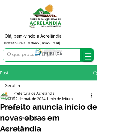
Olá, bem-vindo a Acrelândia!
Prefeito
Graia Caetano (União Brasil)
Post
Geral
Prefeitura de Acrelândia
Geral
22 de mai. de 2024
1 min de leitura
Prefeito anuncia início de
COVID-19
novas obras em
Saúde e Saneamento
Acrelândia
Vacinômetro