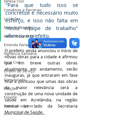
Defesa Civil
"Para que tudo isso se 
Convênios e Parcerias
concretize e necessário muito 
Licitações
esforço, e isso não falta em 
nossa equipe de trabalho" 
Nota de Repúdio
afirmou o prefeito.
Avisos e Convites
Emenda Parlamentar
O prefeito ainda anunciou o início de 
Vigilância Sanitária
novas obras para a cidade e afirmou 
Casa Civil
que em breve outras obras 
atualmente em andamento, serão 
Ordem de Serviço
inauguras, já que entraram em fase 
Comunicado
final e pontuou que umas das obras 
de maior relevância será a 
Eleições
construção de uma nova unidade de 
Esporte
saúde em Acrelândia, na região 
central ao lado da Secretaria 
Processo seletivo
Municipal de Saúde. 
Nota de esclarecimento