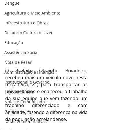
Dengue
Agricultura e Meio Ambiente
Infraestrutura e Obras
Desporto Cultura e Lazer
Educação
Assistência Social
Nota de Pesar
O Prefeito Olavinho Boiadeiro, 
Administração e Finanças
recebeu mais um veículo novo nesta 
Institucional e Governo
terça-feira, 21, para transportar os 
universitários e enalteceu o trabalho 
Expoacrelandia
da sua equipe que vem fazendo um 
Notas e Comunicado
trabalho diferenciado e com 
Campanhas
agilidade, fazendo a diferença na vida 
da população acrelandense. 
Datas Comemorativas