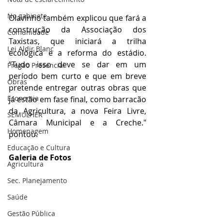
No gabinete
Olavinho também explicou que fará a 
construção da Associação dos 
Comunidade
Taxistas, que iniciará a trilha 
Lei Aldir Blanc
ecológica e a reforma do estádio. 
"Tudo isso deve se dar em um 
Pregão Presencial
período bem curto e que em breve 
Obras
pretende entregar outras obras que 
Economia
já estão em fase final, como barracão 
da Agricultura, a nova Feira Livre, 
SEMULHER
Câmara Municipal e a Creche." 
Homenagem
pontou.
Educação e Cultura
Galeria de Fotos
Agricultura
Sec. Planejamento
Saúde
Gestão Pública