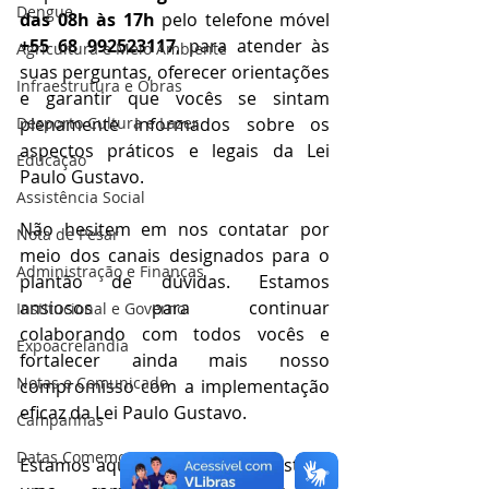
Dengue
das 08h às 17h
 pelo telefone móvel 
+55 68 992523117
, para atender às 
Agricultura e Meio Ambiente
suas perguntas, oferecer orientações 
Infraestrutura e Obras
e garantir que vocês se sintam 
Desporto Cultura e Lazer
plenamente informados sobre os 
aspectos práticos e legais da Lei 
Educação
Paulo Gustavo. 
Assistência Social
Não hesitem em nos contatar por 
Nota de Pesar
meio dos canais designados para o 
Administração e Finanças
plantão de dúvidas. Estamos 
ansiosos para continuar 
Institucional e Governo
colaborando com todos vocês e 
Expoacrelandia
fortalecer ainda mais nosso 
Notas e Comunicado
compromisso com a implementação 
eficaz da Lei Paulo Gustavo. 
Campanhas
Datas Comemorativas
Estamos aqui para ajudar a construir 