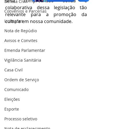
uma compreensão sólida e 
Defesa Civil
colaborativa dessa legislação tão 
Convênios e Parcerias
relevante para a promoção da 
Licitações
cultura em nossa comunidade.
Nota de Repúdio
Avisos e Convites
Emenda Parlamentar
Vigilância Sanitária
Casa Civil
Ordem de Serviço
Comunicado
Eleições
Esporte
Processo seletivo
Nota de esclarecimento