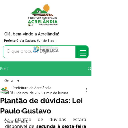
Olá, bem-vindo a Acrelândia!
Prefeito
Graia Caetano (União Brasil)
Post
Geral
Prefeitura de Acrelândia
Geral
30 de nov. de 2023
1 min de leitura
Plantão de dúvidas: Lei
COVID-19
Paulo Gustavo
Saúde e Saneamento
O plantão de dúvidas estará 
Vacinômetro
disponível de 
segunda à sexta-feira 