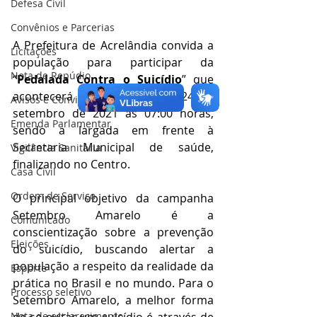
Defesa Civil
Convênios e Parcerias
A Prefeitura de Acrelândia convida a 
Licitações
população para participar da 
Nota de Repúdio
“
Pedalada Contra o Suicídio
” que 
acontecerá nesta sexta-feira, 24 de 
Avisos e Convites
setembro de 2021 às 07:00 horas, 
Emenda Parlamentar
sendo a largada em frente à 
Secretaria Municipal de saúde, 
Vigilância Sanitária
finalizando no Centro.
Casa Civil
Ordem de Serviço
O principal objetivo da campanha 
Setembro Amarelo é a 
Comunicado
conscientização sobre a prevenção 
Eleições
do suicídio, buscando alertar a 
população a respeito da realidade da 
Esporte
prática no Brasil e no mundo. Para o 
Processo seletivo
Setembro Amarelo, a melhor forma 
Nota de esclarecimento