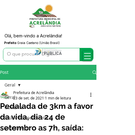
Olá, bem-vindo a Acrelândia!
Prefeito
Graia Caetano (União Brasil)
Post
Geral
Prefeitura de Acrelândia
Geral
23 de set. de 2021
1 min de leitura
Pedalada de 3km a favor
COVID-19
da vida, dia 24 de
Saúde e Saneamento
setembro as 7h, saída:
Vacinômetro