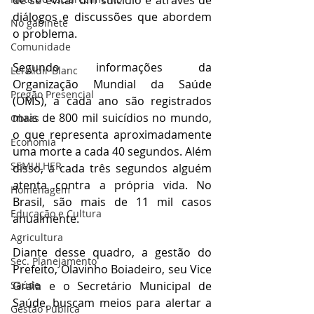
de se evitar um suicídio é através de 
diálogos e discussões que abordem 
No gabinete
o problema.
Comunidade
Segundo informações da 
Lei Aldir Blanc
Organização Mundial da Saúde 
Pregão Presencial
(OMS), a cada ano são registrados 
mais de 800 mil suicídios no mundo, 
Obras
o que representa aproximadamente 
Economia
uma morte a cada 40 segundos. Além 
SEMULHER
disso, a cada três segundos alguém 
atenta contra a própria vida. No 
Homenagem
Brasil, são mais de 11 mil casos 
Educação e Cultura
anualmente.
Agricultura
Diante desse quadro, a gestão do 
Sec. Planejamento
Prefeito, Olavinho Boiadeiro, seu Vice 
Saúde
Graia e o Secretário Municipal de 
Saúde, buscam meios para alertar a 
Gestão Pública