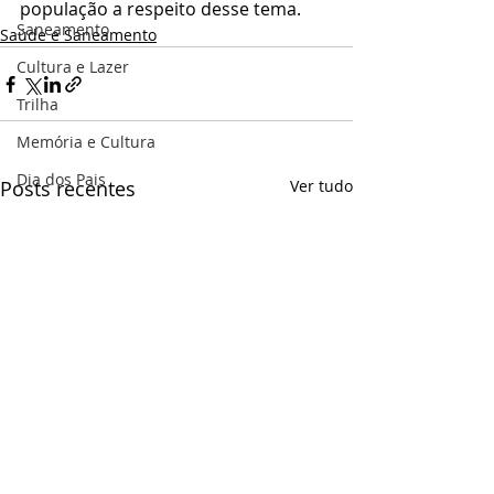
população a respeito desse tema.
Saneamento
Saúde e Saneamento
Cultura e Lazer
Trilha
Memória e Cultura
Dia dos Pais
Posts recentes
Ver tudo