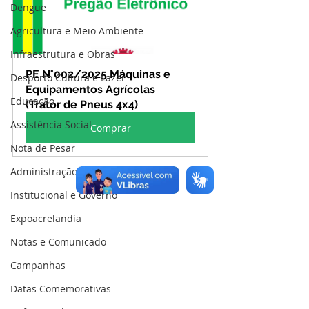
Dengue
Agricultura e Meio Ambiente
Infraestrutura e Obras
PE N°002/2025 Máquinas e 
Desporto Cultura e Lazer
Equipamentos Agrícolas 
Educação
(Trator de Pneus 4x4)
Assistência Social
Comprar
Nota de Pesar
Administração e Finanças
Institucional e Governo
Expoacrelandia
Notas e Comunicado
Campanhas
Datas Comemorativas