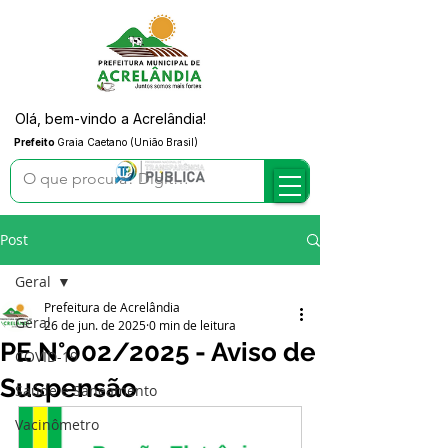
Olá, bem-vindo a Acrelândia!
Prefeito
Graia Caetano (União Brasil)
Post
Geral
Prefeitura de Acrelândia
Geral
26 de jun. de 2025
0 min de leitura
PE N°002/2025 - Aviso de
COVID-19
Suspensão
Saúde e Saneamento
Vacinômetro