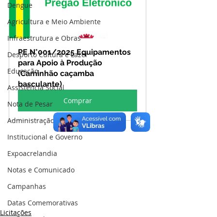
Dengue
Agricultura e Meio Ambiente
Infraestrutura e Obras
PE N°001/2025 Equipamentos 
Desporto Cultura e Lazer
para Apoio à Produção 
Educação
(Caminhão caçamba 
basculante)
Assistência Social
Comprar
Nota de Pesar
Administração e Finanças
Institucional e Governo
Expoacrelandia
Notas e Comunicado
Campanhas
Datas Comemorativas
Licitações