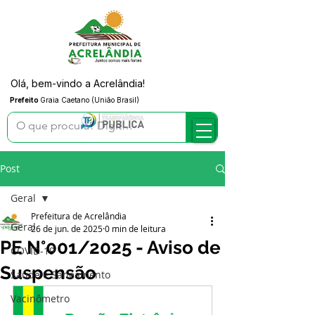
Olá, bem-vindo a Acrelândia!
Prefeito
Graia Caetano (União Brasil)
Post
Geral
Prefeitura de Acrelândia
Geral
26 de jun. de 2025
0 min de leitura
PE N°001/2025 - Aviso de
COVID-19
Suspensão
Saúde e Saneamento
Vacinômetro