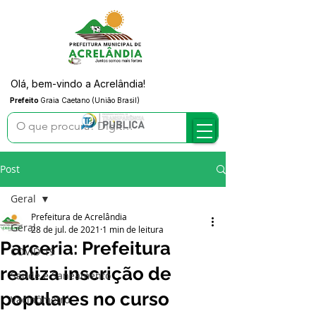
Olá, bem-vindo a Acrelândia!
Prefeito
Graia Caetano (União Brasil)
Post
Geral
Prefeitura de Acrelândia
Geral
28 de jul. de 2021
1 min de leitura
Parceria: Prefeitura
COVID-19
realiza inscrição de
Saúde e Saneamento
populares no curso
Vacinômetro