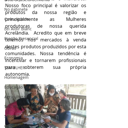
Nosso foco principal é valorizar os 
No gabinete
produtos da nossa região e 
principalmente as Mulheres 
Comunidade
produtoras de nossa querida 
Lei Aldir Blanc
Acrelândia.  Acredito que em breve 
Pregão Presencial
teremos nos mercados à venda 
destes produtos produzidos por esta 
Obras
comunidades. Nossa tendência é   
Economia
incentivar e tornarem profissionais 
para obterem sua própria 
SEMULHER
autonomia.
Homenagem
Educação e Cultura
Agricultura
Sec. Planejamento
Saúde
Gestão Pública