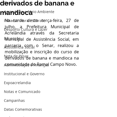
derivados de banana e
Dengue
mandioca
Agricultura e Meio Ambiente
Na tarde desta terça-feira, 27 de 
Infraestrutura e Obras
julho, a Prefeitura Municipal de 
Desporto Cultura e Lazer
Acrelândia através da Secretaria 
Educação
Municipal de Assistência Social, em 
parceria com o Senar, realizou a 
Assistência Social
mobilização e inscrição do curso de 
Nota de Pesar
derivados de banana e mandioca na 
comunidade do Ramal Campo Novo. 
Administração e Finanças
Institucional e Governo
Expoacrelandia
Notas e Comunicado
Campanhas
Datas Comemorativas