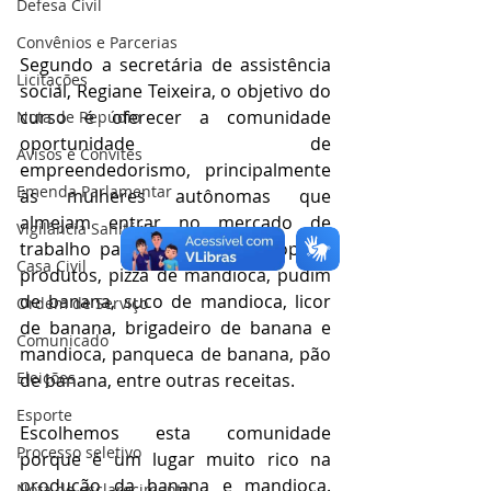
Defesa Civil
Convênios e Parcerias
Segundo a secretária de assistência 
Licitações
social, Regiane Teixeira, o objetivo do 
curso é oferecer a comunidade 
Nota de Repúdio
oportunidade de 
Avisos e Convites
empreendedorismo, principalmente 
Emenda Parlamentar
às mulheres autônomas que 
almejam entrar no mercado de 
Vigilância Sanitária
trabalho para vender seus próprios 
Casa Civil
produtos, pizza de mandioca, pudim 
de banana, suco de mandioca, licor 
Ordem de Serviço
de banana, brigadeiro de banana e 
Comunicado
mandioca, panqueca de banana, pão 
Eleições
de banana, entre outras receitas. 
Esporte
Escolhemos esta comunidade 
Processo seletivo
porque é um lugar muito rico na 
produção da banana e mandioca. 
Nota de esclarecimento