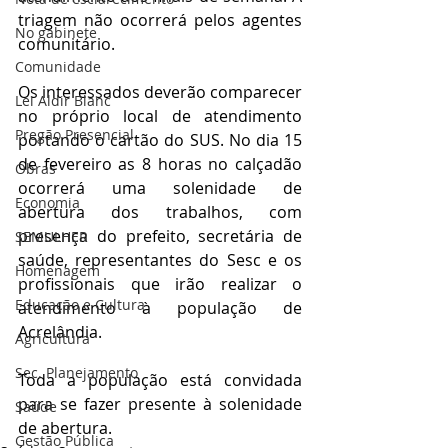
triagem não ocorrerá pelos agentes 
No gabinete
comunitário.
Comunidade
Os interessados deverão comparecer 
Lei Aldir Blanc
no próprio local de atendimento 
Pregão Presencial
portando o cartão do SUS. No dia 15 
de fevereiro as 8 horas no calçadão 
Obras
ocorrerá uma solenidade de 
Economia
abertura dos trabalhos, com 
presença do prefeito, secretária de 
SEMULHER
saúde, representantes do Sesc e os 
Homenagem
profissionais que irão realizar o 
Educação e Cultura
atendimento à população de 
Acrelândia.
Agricultura
Sec. Planejamento
Toda a população está convidada 
para se fazer presente à solenidade 
Saúde
de abertura. 
Gestão Pública