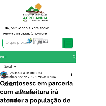
Olá, bem-vindo a Acrelândia!
Prefeito
Graia Caetano (União Brasil)
Post
Geral
Assessoria de Imprensa
Geral
10 de fev. de 2017
1 min de leitura
Odontosesc em parceria
COVID-19
com a Prefeitura irá
Saúde e Saneamento
atender a população de
Vacinômetro