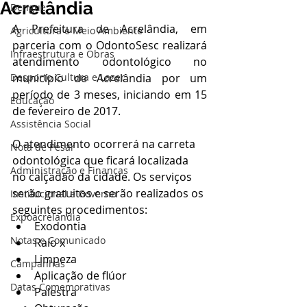
Acrelândia
Dengue
A Prefeitura de Acrelândia, em 
Agricultura e Meio Ambiente
parceria com o OdontoSesc realizará 
Infraestrutura e Obras
atendimento odontológico no 
Desporto Cultura e Lazer
município de Acrelândia por um 
período de 3 meses, iniciando em 15 
Educação
de fevereiro de 2017.
Assistência Social
O atendimento ocorrerá na carreta 
Nota de Pesar
odontológica que ficará localizada 
Administração e Finanças
no calçadão da cidade. Os serviços 
serão gratuitos e serão realizados os 
Institucional e Governo
seguintes procedimentos:
Expoacrelandia
Exodontia
Notas e Comunicado
Raio x
Limpeza
Campanhas
Aplicação de flúor
Datas Comemorativas
Palestra