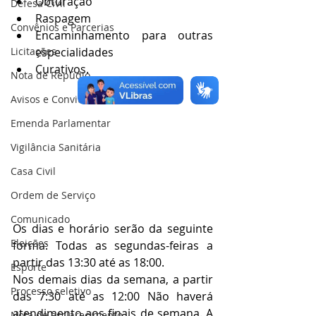
Obturação
Defesa Civil
Raspagem
Convênios e Parcerias
Encaminhamento para outras 
Licitações
especialidades
Curativos.
Nota de Repúdio
Avisos e Convites
Emenda Parlamentar
Vigilância Sanitária
Casa Civil
Ordem de Serviço
Comunicado
Os dias e horário serão da seguinte 
Eleições
forma: Todas as segundas-feiras a 
partir das 13:30 até as 18:00.
Esporte
Nos demais dias da semana, a partir 
Processo seletivo
das 7:30 até as 12:00 Não haverá 
atendimento aos finais de semana. A 
Nota de esclarecimento