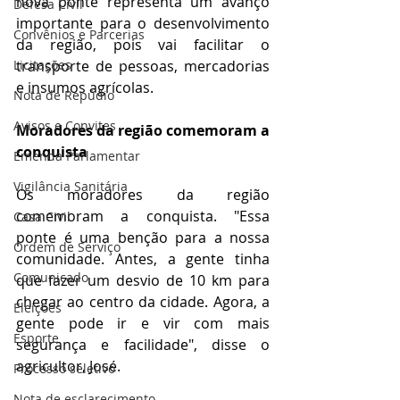
nova ponte representa um avanço 
Defesa Civil
importante para o desenvolvimento 
Convênios e Parcerias
da região, pois vai facilitar o 
Licitações
transporte de pessoas, mercadorias 
e insumos agrícolas.
Nota de Repúdio
Avisos e Convites
Moradores da região comemoram a 
conquista
Emenda Parlamentar
Vigilância Sanitária
Os moradores da região 
comemoram a conquista. "Essa 
Casa Civil
ponte é uma benção para a nossa 
Ordem de Serviço
comunidade. Antes, a gente tinha 
Comunicado
que fazer um desvio de 10 km para 
chegar ao centro da cidade. Agora, a 
Eleições
gente pode ir e vir com mais 
Esporte
segurança e facilidade", disse o 
agricultor, José.
Processo seletivo
Nota de esclarecimento