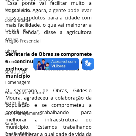
"Essa ponte vai facilitar muito a 
No gabinete
nossa vida. Agora, a gente pode levar 
nossos produtos para a cidade com 
Comunidade
mais facilidade, o que vai melhorar a 
Lei Aldir Blanc
nossa renda", disse a agricultora 
Maria.
Pregão Presencial
Obras
Secretaria de Obras se compromete 
a continuar trabalhando para 
Economia
melhorar a infraestrutura do 
SEMULHER
município
Homenagem
O secretário de Obras, Gildesio 
Educação e Cultura
Moura, agradeceu a colaboração da 
Agricultura
população e se comprometeu a 
continuar trabalhando para 
Sec. Planejamento
melhorar a infraestrutura do 
Saúde
município. "Estamos trabalhando 
Gestão Pública
para melhorar a qualidade de vida da 