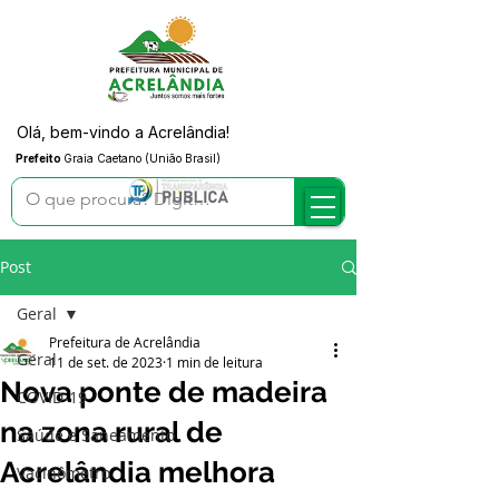
Olá, bem-vindo a Acrelândia!
Prefeito
Graia Caetano (União Brasil)
Post
Geral
Prefeitura de Acrelândia
Geral
11 de set. de 2023
1 min de leitura
Nova ponte de madeira
COVID-19
na zona rural de
Saúde e Saneamento
Acrelândia melhora
Vacinômetro