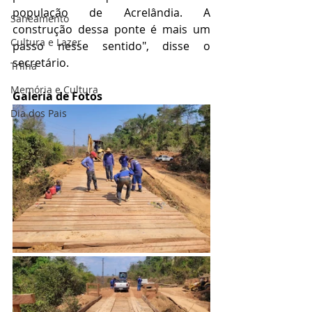
população de Acrelândia. A 
Saneamento
construção dessa ponte é mais um 
Cultura e Lazer
passo nesse sentido", disse o 
secretário.
Trilha
Memória e Cultura
Galeria de Fotos
Dia dos Pais