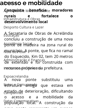
acesso e mobilidade
Dengue
Conquista beneficia moradores 
Agricultura e Meio Ambiente
rurais e fortalece o 
Infraestrutura e Obras
desenvolvimento local
Desporto Cultura e Lazer
A Secretaria de Obras de Acrelândia 
Educação
concluiu a construção de uma nova 
Assistência Social
ponte de madeira na zona rural do 
município. A ponte, que fica no ramal 
Nota de Pesar
do Esquecido, Km 02, tem 20 metros 
Administração e Finanças
de extensão e foi construída com 
recursos próprios da prefeitura.
Institucional e Governo
Expoacrelandia
A nova ponte substituiu uma 
Notas e Comunicado
estrutura antiga que estava em 
estado de deterioração, dificultando 
Campanhas
o acesso e a mobilidade da 
Datas Comemorativas
população local. A construção da 