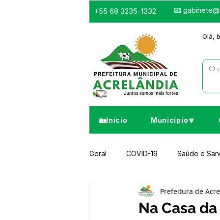
📧
gabinete@a
+55 68 3235-1332
Olá, 
🏡Início
Município🔽
Geral
COVID-19
Saúde e Sa
Prefeitura de Acr
Infraestrutura e Obras
Despor
Na Casa da