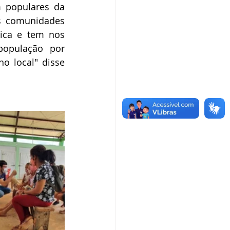
 populares da 
s comunidades 
ica e tem nos 
opulação por 
o local" disse 