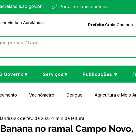
crelandia.ac.gov.br
Portal de Transparência
bem-vindo a Acrelândia!
Prefeito
Graia Caetano (
O Governo🔽
Serviços🔽
Publicações 🔽
T
neamento
Vacinômetro
Dengue
Agricultura e Meio 
elândia
28 de fev. de 2022
1 min de leitura
to Cultura e Lazer
Educação
Assistência Social
No
 Banana no ramal Campo Novo,